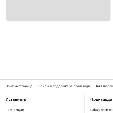
Почетна страница
Помош и поддршка за производи
Телевизор
Footer Navigation
Истакнато
Производи
Сите понуди
Galaxy памете