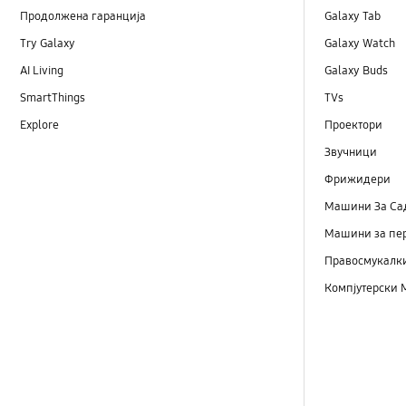
Продолжена гаранција
Galaxy Tab
Try Galaxy
Galaxy Watch
AI Living
Galaxy Buds
SmartThings
TVs
Explore
Проектори
Звучници
Фрижидери
Машини Зa Са
Машини за пе
Правосмукалк
Компјутерски 