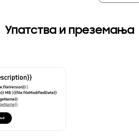
Упатства и преземања
escription}}
le.fileVersion}}
ze}} MB
{{file.fileModifiedDate}}
mes}}
uageName}}
uageName}}
ње