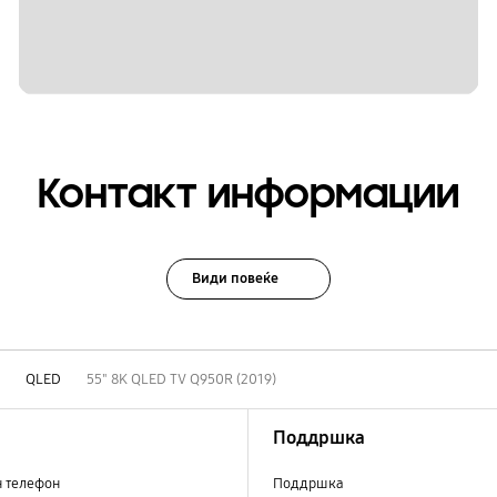
Контакт информации
Види повеќе
и
QLED
55" 8K QLED TV Q950R (2019)
Поддршка
н телефон
Поддршка