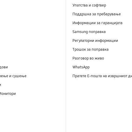
Упатства и софтвер
Поддршка за пребарување
Информации за гаранцијата
Samsung поправка
Регулаторни информации
Трошок за поправка
Разговор во живо
дови
WhatsApp
рење и сушење
Пратете Е-пошта на извршниот д
и
Монитори