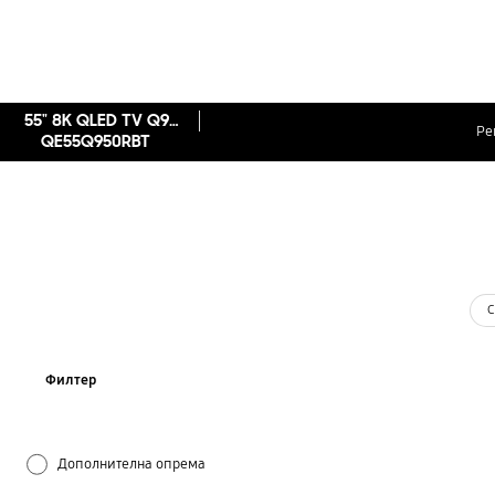
55" 8K QLED TV Q950R (2019)
Ре
QE55Q950RBT
С
Филтер
Дополнителна опрема