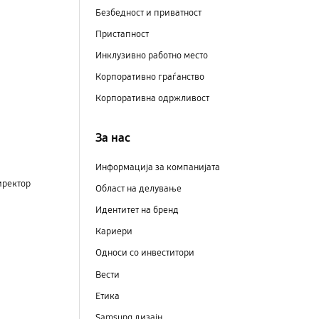
Безбедност и приватност
Пристапност
Инклузивно работно место
Корпоративно граѓанство
Корпоративна одржливост
За нас
Информација за компанијата
иректор
Област на делување
Идентитет на бренд
Кариери
Односи со инвеститори
Вести
Етика
Samsung дизајн