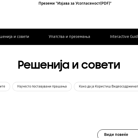
Преземи "Изјава за Усогласеност(PDF)"
шенија и совети
Упатства и преземања
Interactive Gui
Решенија и совети
ите
Најчесто поставувани прашања
Како да ја Користиш Видеосодржина
Види повеќе