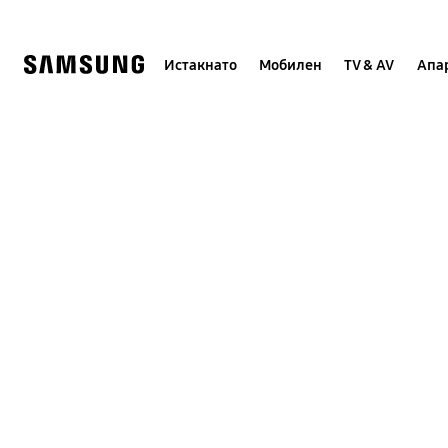
Skip
to
content
Истакнато
Мобилен
TV & AV
Апар