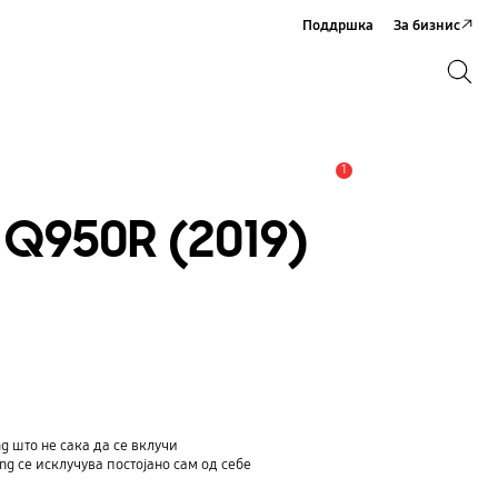
Поддршка
За бизнис
Пребарување
Пребарување
1
Предупредување
 Q950R (2019)
g што не сака да се вклучи
g се исклучува постојано сам од себе