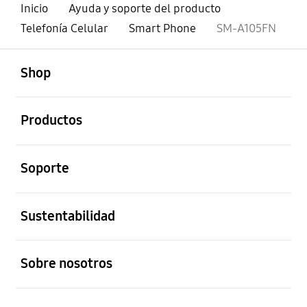
Inicio
Ayuda y soporte del producto
Telefonía Celular
Smart Phone
SM-A105FN
abierto
Footer Navigation
Shop
abierto
Productos
abierto
Soporte
abierto
Sustentabilidad
abierto
Sobre nosotros