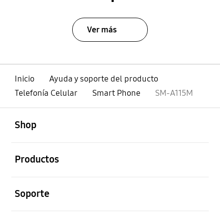
Ver más
Inicio
Ayuda y soporte del producto
Telefonía Celular
Smart Phone
SM-A115M
abierto
Footer Navigation
Shop
abierto
Productos
abierto
Soporte
abierto