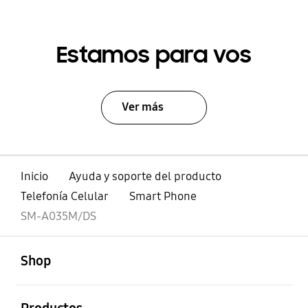
Estamos para vos
Ver más
Inicio
Ayuda y soporte del producto
Telefonía Celular
Smart Phone
SM-A035M/DS
abierto
Footer Navigation
Shop
abierto