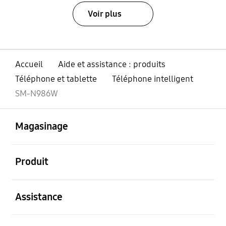
Voir plus
Accueil
Aide et assistance : produits
Téléphone et tablette
Téléphone intelligent
SM-N986W
ouvert
Footer Navigation
Magasinage
ouvert
Produit
ouvert
Assistance
ouvert