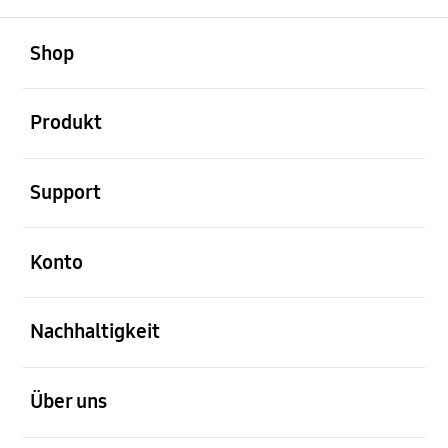
öffnen
Footer Navigation
Shop
öffnen
Produkt
öffnen
Support
öffnen
Konto
öffnen
Nachhaltigkeit
öffnen
Über uns