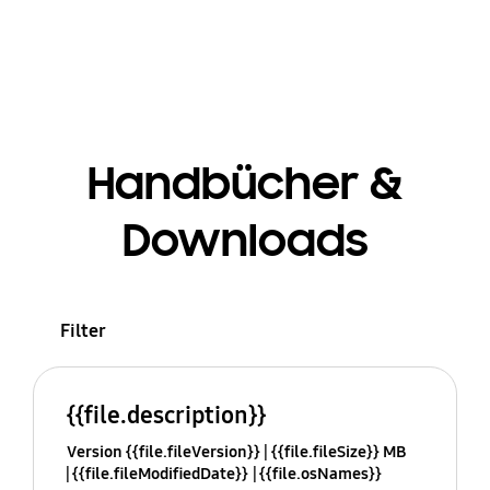
Handbücher &
Downloads
Filter
{{file.description}}
Version {{file.fileVersion}}
{{file.fileSize}} MB
{{file.fileModifiedDate}}
{{file.osNames}}