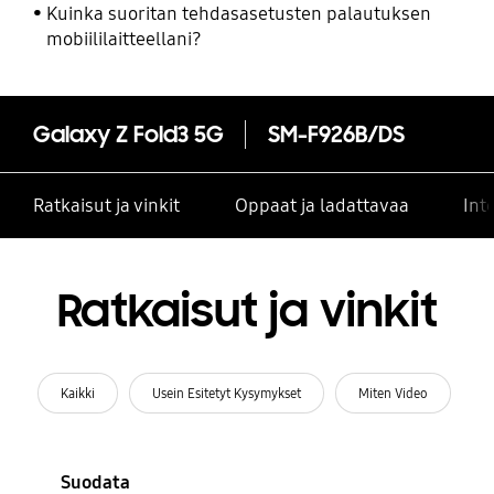
Kuinka suoritan tehdasasetusten palautuksen
mobiililaitteellani?
Galaxy Z Fold3 5G
SM-F926B/DS
Ratkaisut ja vinkit
Oppaat ja ladattavaa
Int
Ratkaisut ja vinkit
Kaikki
Usein Esitetyt Kysymykset
Miten Video
Suodata