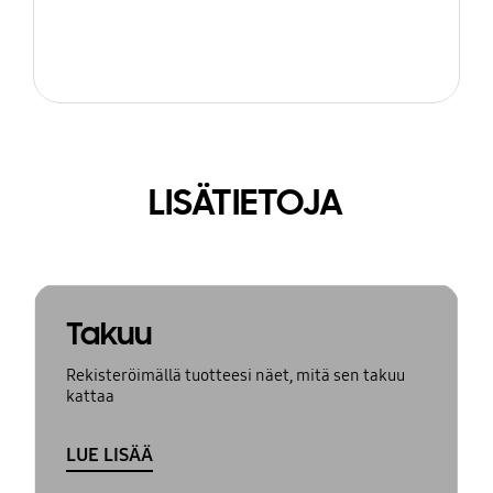
LISÄTIETOJA
Takuu
Rekisteröimällä tuotteesi näet, mitä sen takuu
kattaa
LUE LISÄÄ