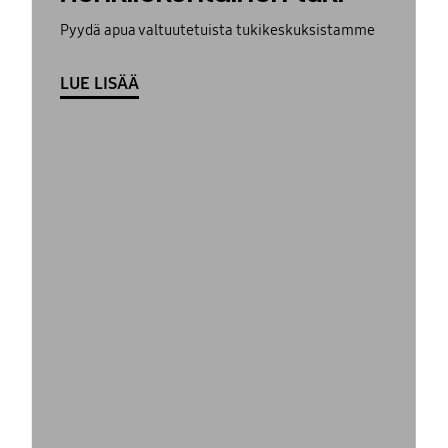
Pyydä apua valtuutetuista tukikeskuksistamme
LUE LISÄÄ