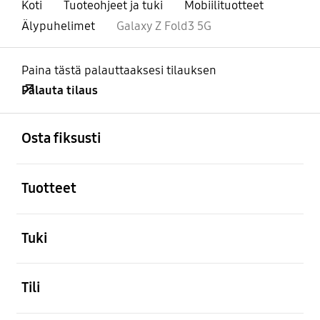
Koti
Tuoteohjeet ja tuki
Mobiilituotteet
Älypuhelimet
Galaxy Z Fold3 5G
Paina tästä palauttaaksesi tilauksen
Palauta tilaus
Avata
Footer Navigation
Osta fiksusti
Avata
Tuotteet
Avata
Tuki
Avata
Tili
Avata