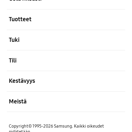
Avata
Tuotteet
Avata
Tuki
Avata
Tili
Avata
Kestävyys
Avata
Meistä
Copyright© 1995-2026 Samsung. Kaikki oikeudet
pidätetään.