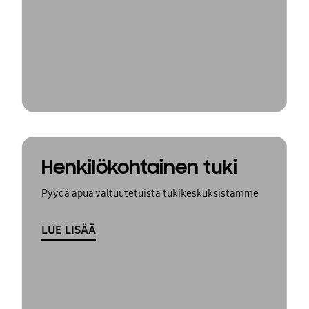
Henkilökohtainen tuki
Pyydä apua valtuutetuista tukikeskuksistamme
LUE LISÄÄ