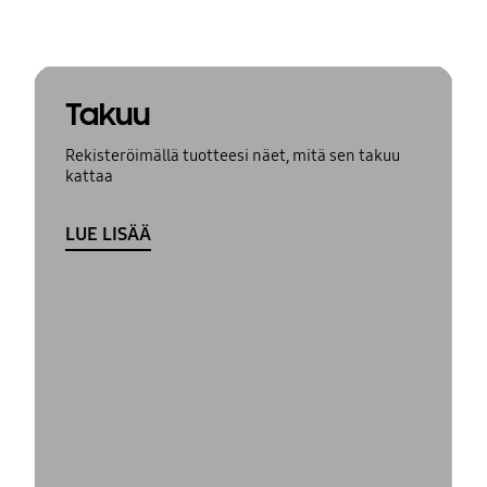
Takuu
Rekisteröimällä tuotteesi näet, mitä sen takuu
kattaa
LUE LISÄÄ