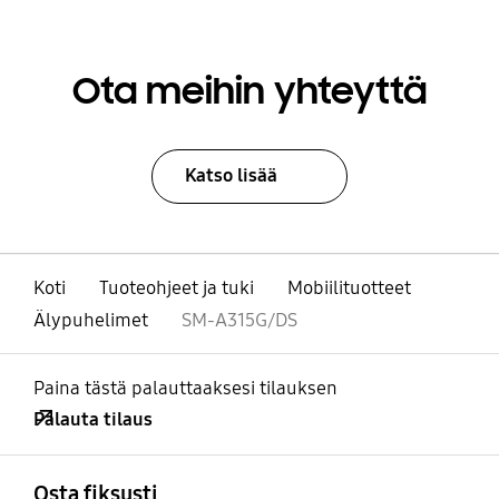
Ota meihin yhteyttä
Katso lisää
Koti
Tuoteohjeet ja tuki
Mobiilituotteet
Älypuhelimet
SM-A315G/DS
Paina tästä palauttaaksesi tilauksen
Palauta tilaus
Avata
Footer Navigation
Osta fiksusti