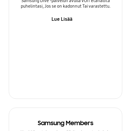
Samsung Dive -palvelun avulla VOIT etähallita
puhelintasi, Jos se on kadonnut Tai varastettu.
Lue Lisää
Samsung Members