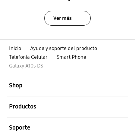
Ver más
Inicio
Ayuda y soporte del producto
Telefonía Celular
Smart Phone
Galaxy A10s DS
abierto
Footer Navigation
Shop
abierto
Productos
abierto
Soporte