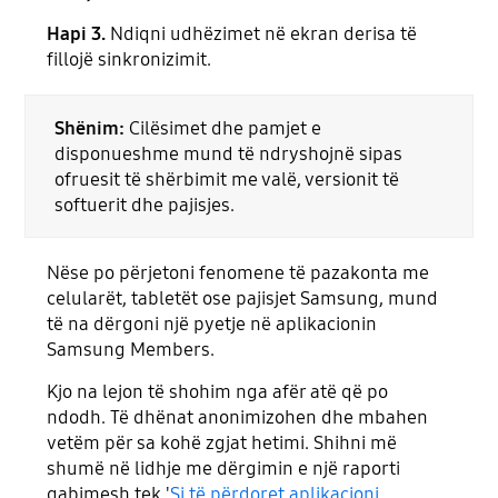
Hapi 3.
Ndiqni udhëzimet në ekran derisa të
fillojë sinkronizimit.
Shënim:
Cilësimet dhe pamjet e
disponueshme mund të ndryshojnë sipas
ofruesit të shërbimit me valë, versionit të
softuerit dhe pajisjes.
Nëse po përjetoni fenomene të pazakonta me
celularët, tabletët ose pajisjet Samsung, mund
të na dërgoni një pyetje në aplikacionin
Samsung Members.
Kjo na lejon të shohim nga afër atë që po
ndodh. Të dhënat anonimizohen dhe mbahen
vetëm për sa kohë zgjat hetimi. Shihni më
shumë në lidhje me dërgimin e një raporti
gabimesh tek '
Si të përdoret aplikacioni