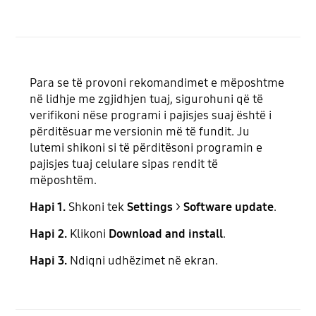
Para se të provoni rekomandimet e mëposhtme
në lidhje me zgjidhjen tuaj, sigurohuni që të
verifikoni nëse programi i pajisjes suaj është i
përditësuar me versionin më të fundit. Ju
lutemi shikoni si të përditësoni programin e
pajisjes tuaj celulare sipas rendit të
mëposhtëm.
Hapi 1.
Shkoni tek
Settings
>
Software update
.
Hapi 2.
Klikoni
Download and install
.
Hapi 3.
Ndiqni udhëzimet në ekran.