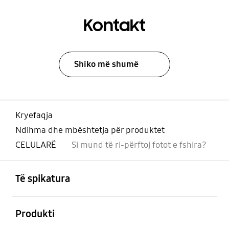
Kontakt
Shiko më shumë
Kryefaqja
Ndihma dhe mbështetja për produktet
CELULARË
Si mund të ri-përftoj fotot e fshira?
Footer Navigation
e hapur
Të spikatura
e hapur
Produkti