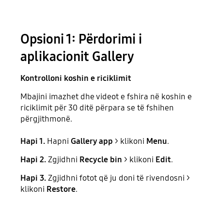
Opsioni 1: Përdorimi i
aplikacionit Gallery
Kontrolloni
koshin e riciklimit
Mbajini imazhet dhe videot e fshira në koshin e
riciklimit për 30 ditë përpara se të fshihen
përgjithmonë.
Hapi 1.
Hapni
Gallery app
> klikoni
Menu
.
Hapi 2.
Zgjidhni
Recycle bin
> klikoni
Edit
.
Hapi 3.
Zgjidhni fotot që ju doni të rivendosni >
klikoni
Restore
.