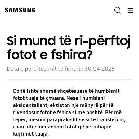
Skip
to
Kërko
Navigation
content
Si mund të ri-përftoj
fotot e fshira?
Data e përditësimit të fundit :
30.04.2026
Do të ishte shumë shqetësuese të humbisnit
fotot tuaja të çmuara. Nëse i humbisni
aksidentalisht, ekziston një mënyrë për të
rivendosur fotot e fshira si më poshtë. Për më
tepër, mësoni paraprakisht se si të transferoni,
ruani dhe menaxhoni fotot që përmbajnë
kujtimet tuaja.