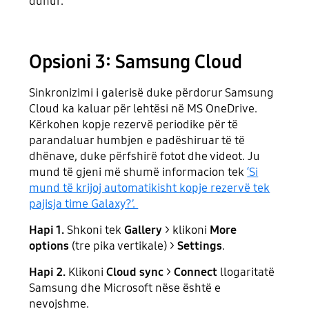
duhur.
Opsioni 3: Samsung Cloud
Sinkronizimi i galerisë duke përdorur Samsung
Cloud ka kaluar për lehtësi në MS OneDrive.
Kërkohen kopje rezervë periodike për të
parandaluar humbjen e padëshiruar të të
dhënave, duke përfshirë fotot dhe videot. Ju
mund të gjeni më shumë informacion tek
‘Si
mund të krijoj automatikisht kopje rezervë tek
pajisja time Galaxy?’.
Hapi 1.
Shkoni tek
Gallery
> klikoni
More
options
(tre pika vertikale) >
Settings
.
Hapi 2.
Klikoni
Cloud sync
>
Connect
llogaritatë
Samsung dhe Microsoft nëse është e
nevojshme.