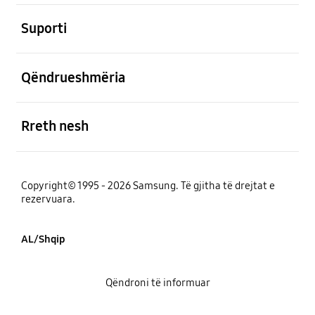
e hapur
Suporti
e hapur
Qëndrueshmëria
e hapur
Rreth nesh
Copyright© 1995 - 2026 Samsung. Të gjitha të drejtat e
rezervuara.
AL/Shqip
Qëndroni të informuar