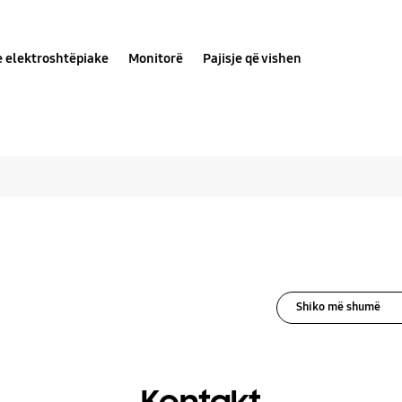
e elektroshtëpiake
Monitorë
Pajisje që vishen
itha zgjidhjet për CE
Shiko më shumë