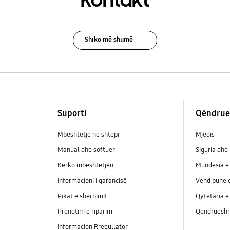
Kontakt
Shiko më shumë
Suporti
Qëndrue
Mbështetje në shtëpi
Mjedis
Manual dhe softuer
Siguria dhe 
Kërko mbështetjen
Mundësia e 
Informacioni i garancisë
Vend pune g
Pikat e shërbimit
Qytetaria e
Prenotim e riparim
Qëndrueshm
Informacion Rregullator