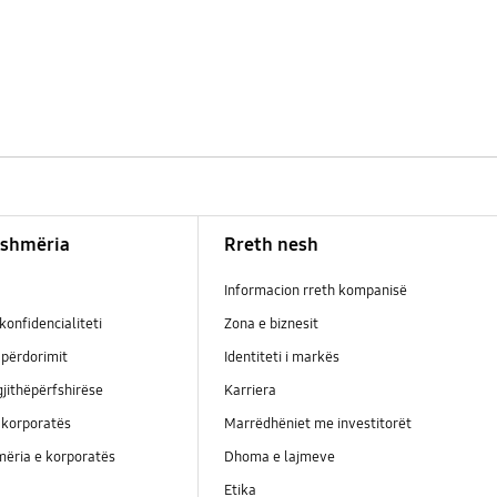
shmëria
Rreth nesh
Informacion rreth kompanisë
konfidencialiteti
Zona e biznesit
përdorimit
Identiteti i markës
jithëpërfshirëse
Karriera
 korporatës
Marrëdhëniet me investitorët
ëria e korporatës
Dhoma e lajmeve
Etika