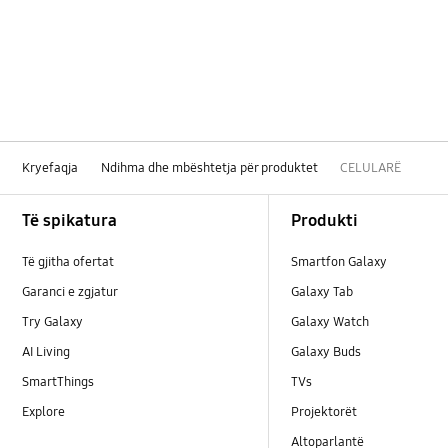
Baterija
Bluetooth
Cilësimi
Fotoaparat
Kryefaqja
Ndihma dhe mbështetja për produktet
CELULARË
Hardver
Footer Navigation
Të spikatura
Produkti
Mreža i WiFi
Të gjitha ofertat
Smartfon Galaxy
Multimedija
Garanci e zgjatur
Galaxy Tab
Mënyra e përdorimit
Try Galaxy
Galaxy Watch
AI Living
Galaxy Buds
Napajanje
SmartThings
TVs
Pozivi i kontakti
Explore
Projektorët
Altoparlantë