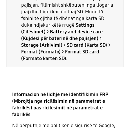
pajisjen, fillimisht shkëputeni nga llogaria
juaj dhe hiqni kartën tuaj SD. Mund t’i
fshini të gjitha të dhënat nga karta SD
duke ndjekur këtë rrugë
Settings
(Cilësimet)
>
Battery and device care
(Kujdesi për baterinë dhe pajisjen)
>
Storage (Arkivimi)
>
SD card (Karta SD)
>
Format (Formato)
>
Format SD card
(Formato kartën SD)
.
Informacion në lidhje me identifikimin FRP
(Mbrojtja nga ricilësimin në parametrat e
fabrikës) pas ricilësimit në parametrat e
fabrikës
Në përputhje me politikën e sigurisë të Google,