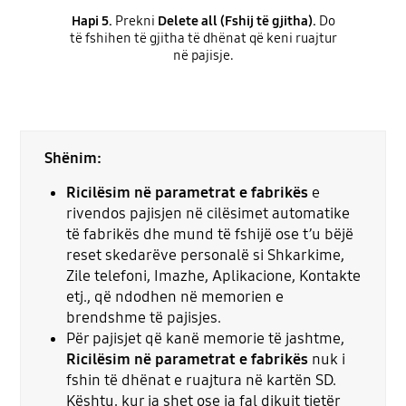
Hapi 5.
Prekni
Delete all (Fshij të gjitha).
Do
të fshihen të gjitha të dhënat që keni ruajtur
në pajisje.
Shënim:
Ricilësim në parametrat e fabrikës
e
rivendos pajisjen në cilësimet automatike
të fabrikës dhe mund të fshijë ose t’u bëjë
reset skedarëve personalë si Shkarkime,
Zile telefoni, Imazhe, Aplikacione, Kontakte
etj., që ndodhen në memorien e
brendshme të pajisjes.
Për pajisjet që kanë memorie të jashtme,
Ricilësim në parametrat e fabrikës
nuk i
fshin të dhënat e ruajtura në kartën SD.
Kështu, kur ia shet ose ia fal dikujt tjetër