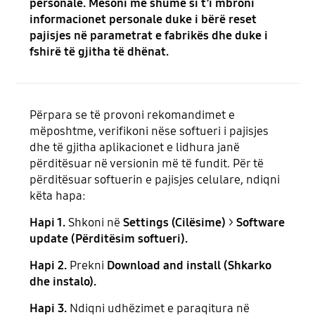
personale. Mësoni më shumë si t’i mbroni
informacionet personale duke i bërë reset
pajisjes në parametrat e fabrikës dhe duke i
fshirë të gjitha të dhënat.
Përpara se të provoni rekomandimet e
mëposhtme, verifikoni nëse softueri i pajisjes
dhe të gjitha aplikacionet e lidhura janë
përditësuar në versionin më të fundit. Për të
përditësuar softuerin e pajisjes celulare, ndiqni
këta hapa:
Hapi 1.
Shkoni në
Settings (Cilësime)
>
Software
update (Përditësim softueri).
Hapi 2.
Prekni
Download and install (Shkarko
dhe instalo).
Hapi 3.
Ndiqni udhëzimet e paraqitura në