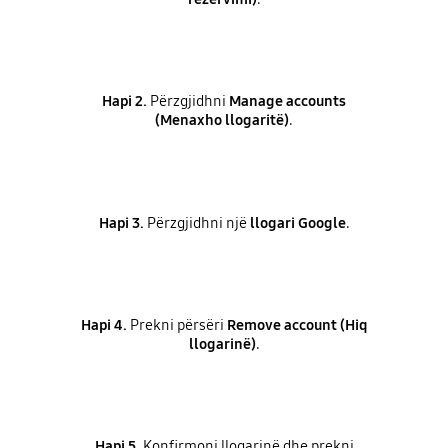
Hapi 2.
Përzgjidhni
Manage accounts
(Menaxho llogaritë)
.
Hapi 3.
Përzgjidhni një
llogari Google
.
Hapi 4.
Prekni përsëri
Remove account (Hiq
llogarinë)
.
Hapi 5.
Konfirmoni llogarinë dhe prekni