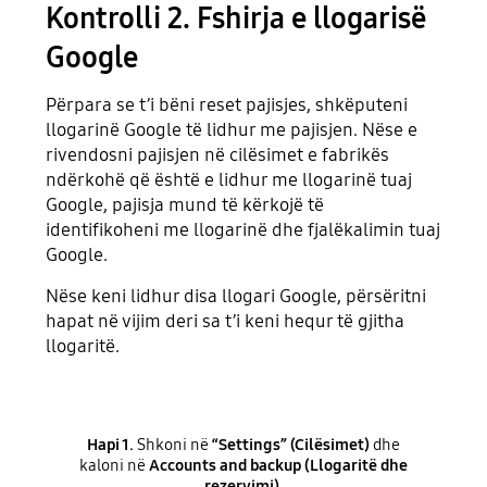
Kontrolli 2. Fshirja e llogarisë
Google
Përpara se t’i bëni reset pajisjes, shkëputeni
llogarinë Google të lidhur me pajisjen. Nëse e
rivendosni pajisjen në cilësimet e fabrikës
ndërkohë që është e lidhur me llogarinë tuaj
Google, pajisja mund të kërkojë të
identifikoheni me llogarinë dhe fjalëkalimin tuaj
Google.
Nëse keni lidhur disa llogari Google, përsëritni
hapat në vijim deri sa t’i keni hequr të gjitha
llogaritë.
Hapi 1.
Shkoni në
“Settings” (Cilësimet)
dhe
kaloni në
Accounts and backup (Llogaritë dhe
rezervimi)
.