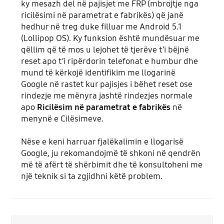
ky mesazh del në pajisjet me FRP (mbrojtje nga
ricilësimi në parametrat e fabrikës) që janë
hedhur në treg duke filluar me Android 5.1
(Lollipop OS). Ky funksion është mundësuar me
qëllim që të mos u lejohet të tjerëve t’i bëjnë
reset apo t’i ripërdorin telefonat e humbur dhe
mund të kërkojë identifikim me llogarinë
Google në rastet kur pajisjes i bëhet reset ose
rindezje me mënyra jashtë rindezjes normale
apo
Ricilësim në parametrat e fabrikës
në
menynë e Cilësimeve.
Nëse e keni harruar fjalëkalimin e llogarisë
Google, ju rekomandojmë të shkoni në qendrën
më të afërt të shërbimit dhe të konsultoheni me
një teknik si ta zgjidhni këtë problem.