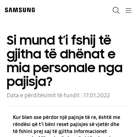
Skip
to
Kërko
Navigation
content
Si mund t’i fshij të
gjitha të dhënat e
mia personale nga
pajisja?
Data e përditësimit të fundit :
17.01.2022
Kur blen ose përdor një pajisje të re, është me
rëndësi që t’i bëni reset pajisjes së vjetër dhe
të fshini prej saj të gjitha informacionet