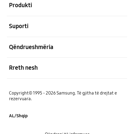
Produkti
e hapur
Suporti
e hapur
Qëndrueshmëria
e hapur
Rreth nesh
Copyright© 1995 - 2026 Samsung. Të gjitha të drejtat e
rezervuara.
AL/Shqip