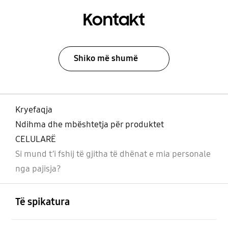
Kontakt
Shiko më shumë
Kryefaqja
Ndihma dhe mbështetja për produktet
CELULARË
Si mund t’i fshij të gjitha të dhënat e mia personale
nga pajisja?
Footer Navigation
e hapur
Të spikatura
e hapur