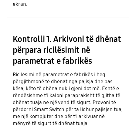
ekran.
Kontrolli 1. Arkivoni të dhënat
përpara ricilësimit në
parametrat e fabrikës
Ricilësimi në parametrat e fabrikës i heq
përgjithmonë të dhënat nga pajisja dhe pas
kësaj këto të dhëna nuk i gjeni dot më. Është e
rëndësishme t’i kaloni paraprakisht të gjitha të
dhënat tuaja në një vend të sigurt. Provoni të
përdorni Smart Switch për ta lidhur pajisjen tuaj
me një kompjuter dhe për t’i arkivuar në
mënyrë të sigurt të dhënat tuaja.