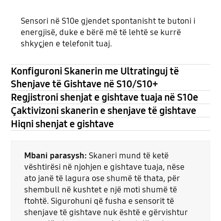
Sensori në S10e gjendet spontanisht te butoni i
energjisë, duke e bërë më të lehtë se kurrë
shkyçjen e telefonit tuaj.
Konfiguroni Skanerin me Ultratinguj të
Shenjave të Gishtave në S10/S10+
Regjistroni shenjat e gishtave tuaja në S10e
Çaktivizoni skanerin e shenjave të gishtave
Hiqni shenjat e gishtave
Mbani parasysh:
Skaneri mund të ketë
vështirësi në njohjen e gishtave tuaja, nëse
ato janë të lagura ose shumë të thata, për
shembull në kushtet e një moti shumë të
ftohtë. Sigurohuni që fusha e sensorit të
shenjave të gishtave nuk është e gërvishtur