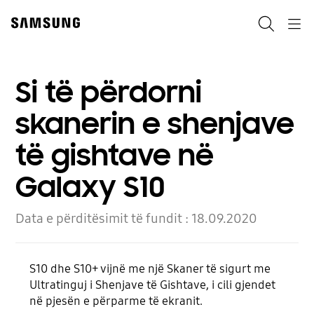
Skip
to
Kërko
Navigation
content
Si të përdorni
skanerin e shenjave
të gishtave në
Galaxy S10
Data e përditësimit të fundit :
18.09.2020
S10 dhe S10+ vijnë me një Skaner të sigurt me
Ultratinguj i Shenjave të Gishtave, i cili gjendet
në pjesën e përparme të ekranit.