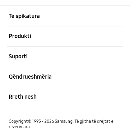
Footer Navigation
e hapur
Të spikatura
e hapur
Produkti
e hapur
Suporti
e hapur
Qëndrueshmëria
e hapur
Rreth nesh
Copyright© 1995 - 2026 Samsung. Të gjitha të drejtat e
rezervuara.