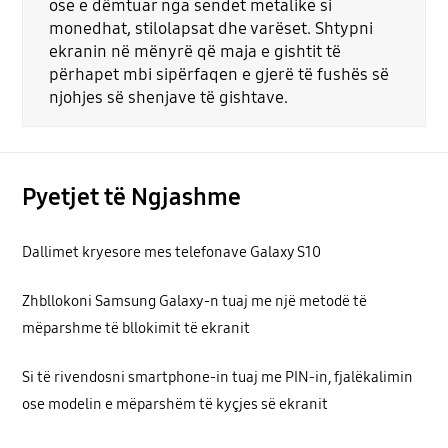
ose e dëmtuar nga sendet metalike si
monedhat, stilolapsat dhe varëset. Shtypni
ekranin në mënyrë që maja e gishtit të
përhapet mbi sipërfaqen e gjerë të fushës së
njohjes së shenjave të gishtave.
Pyetjet të Ngjashme
Dallimet kryesore mes telefonave Galaxy S10
Zhbllokoni Samsung Galaxy-n tuaj me një metodë të
mëparshme të bllokimit të ekranit
Si të rivendosni smartphone-in tuaj me PIN-in, fjalëkalimin
ose modelin e mëparshëm të kyçjes së ekranit