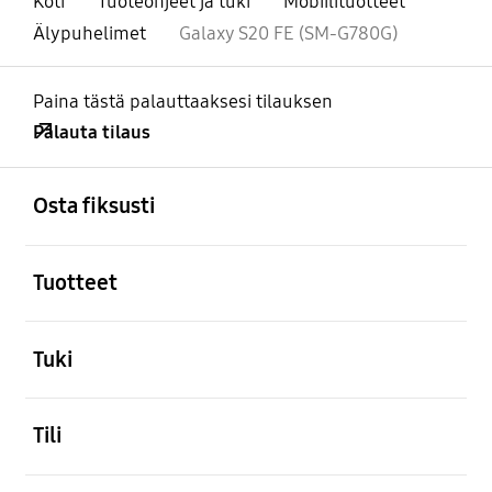
Koti
Tuoteohjeet ja tuki
Mobiilituotteet
Älypuhelimet
Galaxy S20 FE (SM-G780G)
Paina tästä palauttaaksesi tilauksen
Palauta tilaus
Avata
Footer Navigation
Osta fiksusti
Avata
Tuotteet
Avata
Tuki
Avata
Tili
Avata