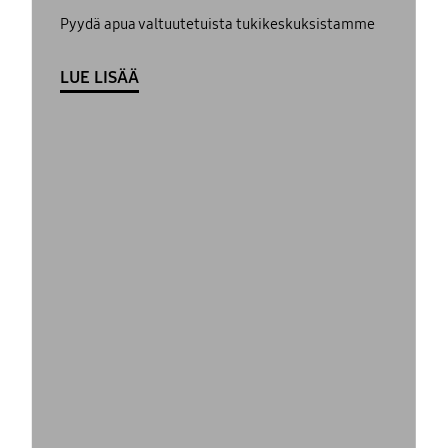
Pyydä apua valtuutetuista tukikeskuksistamme
LUE LISÄÄ