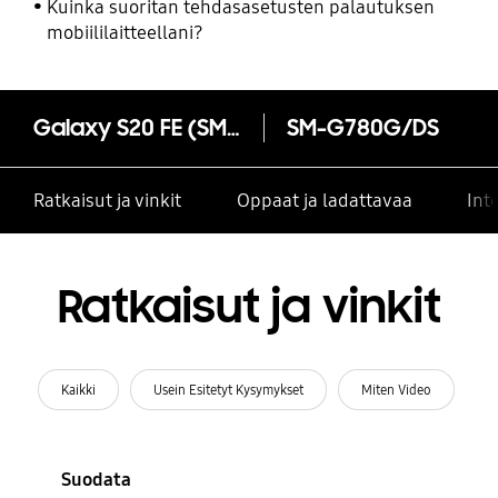
Kuinka suoritan tehdasasetusten palautuksen
mobiililaitteellani?
Galaxy S20 FE (SM-G780G)
SM-G780G/DS
Ratkaisut ja vinkit
Oppaat ja ladattavaa
Int
Ratkaisut ja vinkit
Kaikki
Usein Esitetyt Kysymykset
Miten Video
Suodata