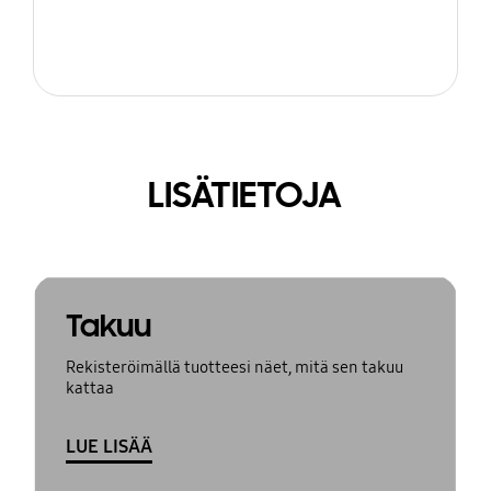
LISÄTIETOJA
Takuu
Rekisteröimällä tuotteesi näet, mitä sen takuu
kattaa
LUE LISÄÄ