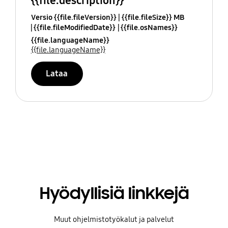
{{file.description}}
Versio {{file.fileVersion}}
{{file.fileSize}} MB
{{file.fileModifiedDate}}
{{file.osNames}}
{{file.languageName}}
{{file.languageName}}
Lataa
Hyödyllisiä linkkejä
Muut ohjelmistotyökalut ja palvelut