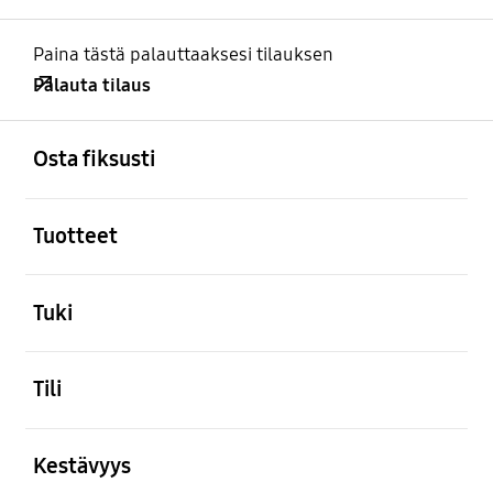
Paina tästä palauttaaksesi tilauksen
Palauta tilaus
Avata
Footer Navigation
Osta fiksusti
Avata
Tuotteet
Avata
Tuki
Avata
Tili
Avata
Kestävyys