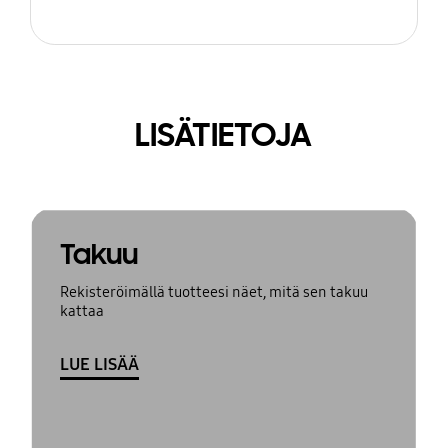
LISÄTIETOJA
Takuu
Rekisteröimällä tuotteesi näet, mitä sen takuu
kattaa
LUE LISÄÄ