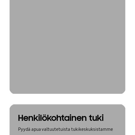
Henkilökohtainen tuki
Pyydä apua valtuutetuista tukikeskuksistamme