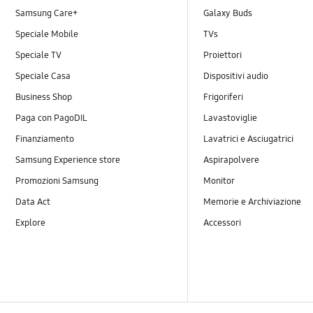
Per iniziare
Samsung Care+
Galaxy Buds
Speciale Mobile
TVs
Risoluzione dei problemi
Speciale TV
Proiettori
Samsung Cloud Web
Speciale Casa
Dispositivi audio
Sicurezza
Business Shop
Frigoriferi
Paga con PagoDIL
Lavastoviglie
Sicurezza/Privacy
Finanziamento
Lavatrici e Asciugatrici
SmartThings Find
Samsung Experience store
Aspirapolvere
Promozioni Samsung
Monitor
SmartThings Life
Data Act
Memorie e Archiviazione
Utilizzo
Explore
Accessori