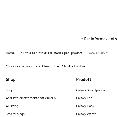
Comune
Connessioni
Domanda sulle caratteristiche
Funzioni
* Per informazioni 
Funzionalità pressione sanguigna
Home
Aiuto e servizio di assistenza per i prodotti
APP e Servizi
Galaxy SmartTag
Clicca qui per annullare il tuo ordine
Annulla l'ordine
Generali
Footer Navigation
Shop
Prodotti
Gestisci le mie risorse digitali
Shop
Galaxy Smartphone
Inizia
Acquista direttamente ottieni di più
Galaxy Tab
AI Living
Galaxy Book
Pagamento
SmartThings
Galaxy Watch