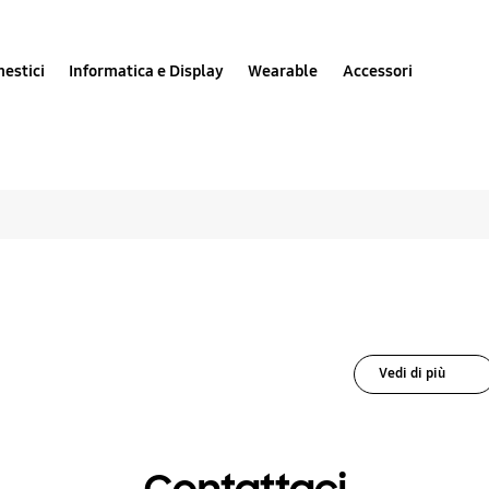
estici
Informatica e Display
Wearable
Accessori
e soluzioni per APP e
Vedi di più