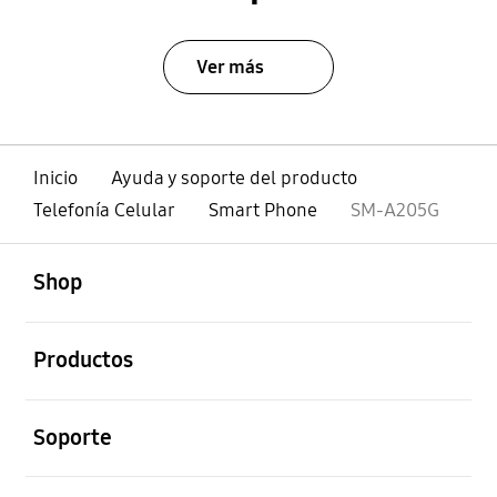
Ver más
Inicio
Ayuda y soporte del producto
Telefonía Celular
Smart Phone
SM-A205G
abierto
Footer Navigation
Shop
abierto
Productos
abierto
Soporte
abierto