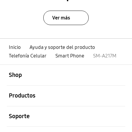
Ver más
Inicio
Ayuda y soporte del producto
Telefonía Celular
Smart Phone
SM-A217M
abierto
Footer Navigation
Shop
abierto
Productos
abierto
Soporte
abierto