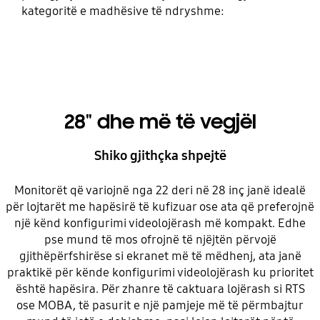
kategoritë e madhësive të ndryshme:
28" dhe më të vegjël
Shiko gjithçka shpejtë
Monitorët që variojnë nga 22 deri në 28 inç janë idealë
për lojtarët me hapësirë të kufizuar ose ata që preferojnë
një kënd konfigurimi videolojërash më kompakt. Edhe
pse mund të mos ofrojnë të njëjtën përvojë
gjithëpërfshirëse si ekranet më të mëdhenj, ata janë
praktikë për kënde konfigurimi videolojërash ku prioritet
është hapësira. Për zhanre të caktuara lojërash si RTS
ose MOBA, të pasurit e një pamjeje më të përmbajtur