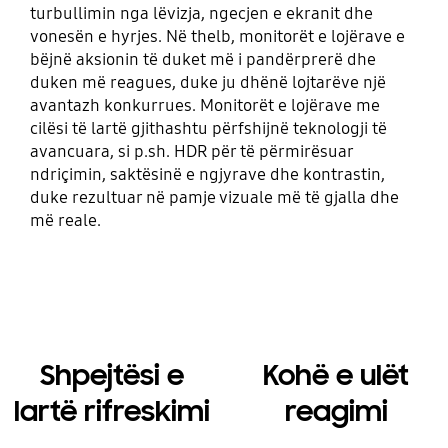
turbullimin nga lëvizja, ngecjen e ekranit dhe
vonesën e hyrjes. Në thelb, monitorët e lojërave e
bëjnë aksionin të duket më i pandërprerë dhe
duken më reagues, duke ju dhënë lojtarëve një
avantazh konkurrues. Monitorët e lojërave me
cilësi të lartë gjithashtu përfshijnë teknologji të
avancuara, si p.sh. HDR për të përmirësuar
ndriçimin, saktësinë e ngjyrave dhe kontrastin,
duke rezultuar në pamje vizuale më të gjalla dhe
më reale.
Shpejtësi e
Kohë e ulët
lartë rifreskimi
reagimi