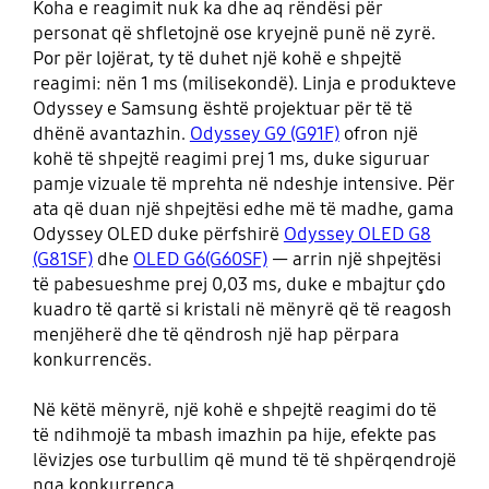
Koha e reagimit nuk ka dhe aq rëndësi për
personat që shfletojnë ose kryejnë punë në zyrë.
Por për lojërat, ty të duhet një kohë e shpejtë
reagimi: nën 1 ms (milisekondë). Linja e produkteve
Odyssey e Samsung është projektuar për të të
dhënë avantazhin.
Odyssey G9 (G91F)
ofron një
kohë të shpejtë reagimi prej 1 ms, duke siguruar
pamje vizuale të mprehta në ndeshje intensive. Për
ata që duan një shpejtësi edhe më të madhe, gama
Odyssey OLED duke përfshirë
Odyssey OLED G8
(G81SF)
dhe
OLED G6(G60SF)
— arrin një shpejtësi
të pabesueshme prej 0,03 ms, duke e mbajtur çdo
kuadro të qartë si kristali në mënyrë që të reagosh
menjëherë dhe të qëndrosh një hap përpara
konkurrencës.
Në këtë mënyrë, një kohë e shpejtë reagimi do të
të ndihmojë ta mbash imazhin pa hije, efekte pas
lëvizjes ose turbullim që mund të të shpërqendrojë
nga konkurrenca.