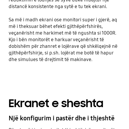
distancë konsistente nga sytë e tu tek ekrani.
Sa më i madh ekrani ose monitori super i gjerë, aq
më i theksuar bëhet efekti gjithëpërfshirës,
veçanërisht me harkimet më të ngushta si 1000R.
Kjo i bën monitorët e harkuar veçanërisht të
dobishëm për zhanret e lojërave që shkëlqejnë në
gjithëpërfshirje, si p.sh. lojërat me botë të hapur
dhe simulues të drejtimit të makinave.
Ekranet e sheshta
Një konfigurim i pastër dhe i thjeshtë