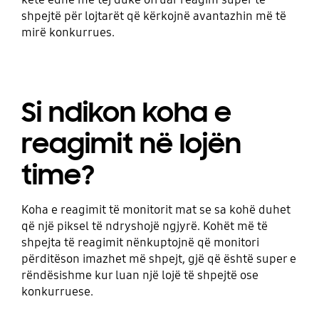
shpejtë për lojtarët që kërkojnë avantazhin më të
mirë konkurrues.
Si ndikon koha e
reagimit në lojën
time?
Koha e reagimit të monitorit mat se sa kohë duhet
që një piksel të ndryshojë ngjyrë. Kohët më të
shpejta të reagimit nënkuptojnë që monitori
përditëson imazhet më shpejt, gjë që është super e
rëndësishme kur luan një lojë të shpejtë ose
konkurruese.