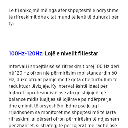
Le t'i shikojmë më nga afër shpejtësitë e ndryshme
të rifreskimit dhe cilat mund të jenë të duhurat për
ty:
100Hz-120Hz
: Lojë e nivelit fillestar
Intervali i shpejtësisë së rifreskimit prej 100 Hz deri
në 120 Hz ofron një përmirësim mbi standardin 60
Hz, duke ofruar pamje më të qeta dhe turbullim të
reduktuar lëvizjeje. Ky interval është ideal për
lojtarët joprofesionistë ose ata që shijojnë një
balancë midis luajtjes së lojërave pa ndërprerje
dhe çmimit të arsyeshëm. Edhe pse jo aq i
rrjedhshëm sa monitorët me shpejtësi më të larta
rifreskimi, ai përsëri ofron përmirësim të ndjeshëm
për zhanret, si strategjitë për lojërat me radhë ose