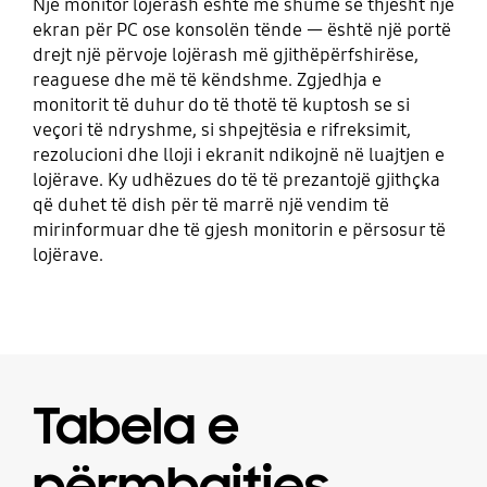
Një monitor lojërash është më shumë se thjesht një
ekran për PC ose konsolën tënde — është një portë
drejt një përvoje lojërash më gjithëpërfshirëse,
reaguese dhe më të këndshme. Zgjedhja e
monitorit të duhur do të thotë të kuptosh se si
veçori të ndryshme, si shpejtësia e rifreksimit,
rezolucioni dhe lloji i ekranit ndikojnë në luajtjen e
lojërave. Ky udhëzues do të të prezantojë gjithçka
që duhet të dish për të marrë një vendim të
mirinformuar dhe të gjesh monitorin e përsosur të
lojërave.
Tabela e
përmbajtjes