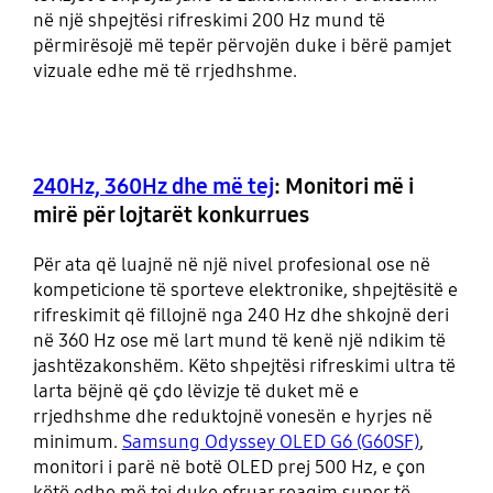
në një shpejtësi rifreskimi 200 Hz mund të
përmirësojë më tepër përvojën duke i bërë pamjet
vizuale edhe më të rrjedhshme.
240Hz, 360Hz dhe më tej
: Monitori më i
mirë për lojtarët konkurrues
Për ata që luajnë në një nivel profesional ose në
kompeticione të sporteve elektronike, shpejtësitë e
rifreskimit që fillojnë nga 240 Hz dhe shkojnë deri
në 360 Hz ose më lart mund të kenë një ndikim të
jashtëzakonshëm. Këto shpejtësi rifreskimi ultra të
larta bëjnë që çdo lëvizje të duket më e
rrjedhshme dhe reduktojnë vonesën e hyrjes në
minimum.
Samsung Odyssey OLED G6 (G60SF)
,
monitori i parë në botë OLED prej 500 Hz, e çon
këtë edhe më tej duke ofruar reagim super të