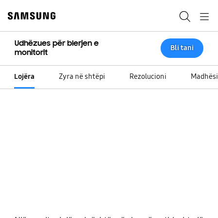
Skip
to
Kërko
Navigation
content
Udhëzues për blerjen e
Bli tani
monitorit
Lojëra
Zyra në shtëpi
Rezolucioni
Madhësi
Çfarë të kërkosh në
një monitor lojërash