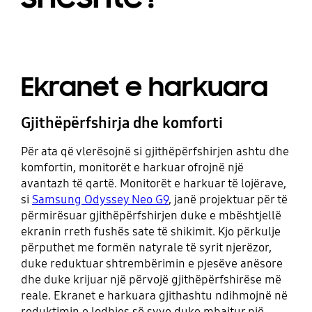
Ekranet e harkuara
Gjithëpërfshirja dhe komforti
Për ata që vlerësojnë si gjithëpërfshirjen ashtu dhe
komfortin, monitorët e harkuar ofrojnë një
avantazh të qartë. Monitorët e harkuar të lojërave,
si
Samsung Odyssey Neo G9
, janë projektuar për të
përmirësuar gjithëpërfshirjen duke e mbështjellë
ekranin rreth fushës sate të shikimit. Kjo përkulje
përputhet me formën natyrale të syrit njerëzor,
duke reduktuar shtrembërimin e pjesëve anësore
dhe duke krijuar një përvojë gjithëpërfshirëse më
reale. Ekranet e harkuara gjithashtu ndihmojnë në
reduktimin e lodhjes së syve duke mbajtur një