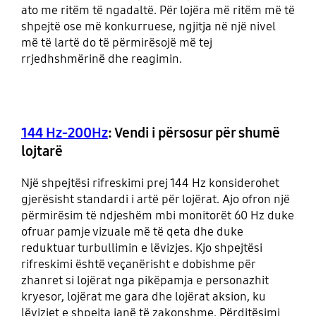
ato me ritëm të ngadaltë. Për lojëra më ritëm më të
shpejtë ose më konkurruese, ngjitja në një nivel
më të lartë do të përmirësojë më tej
rrjedhshmërinë dhe reagimin.
144 Hz-200Hz
: Vendi i përsosur për shumë
lojtarë
Një shpejtësi rifreskimi prej 144 Hz konsiderohet
gjerësisht standardi i artë për lojërat. Ajo ofron një
përmirësim të ndjeshëm mbi monitorët 60 Hz duke
ofruar pamje vizuale më të qeta dhe duke
reduktuar turbullimin e lëvizjes. Kjo shpejtësi
rifreskimi është veçanërisht e dobishme për
zhanret si lojërat nga pikëpamja e personazhit
kryesor, lojërat me gara dhe lojërat aksion, ku
lëvizjet e shpejta janë të zakonshme. Përditësimi