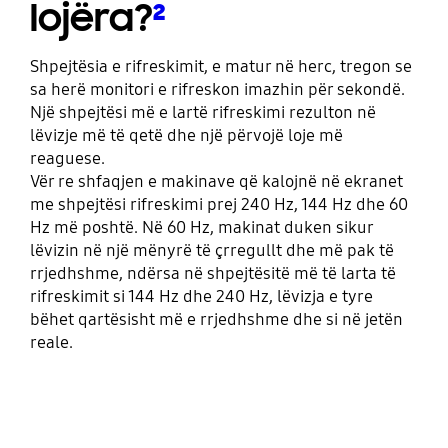
lojëra?
²
Shpejtësia e rifreskimit, e matur në herc, tregon se
sa herë monitori e rifreskon imazhin për sekondë.
Një shpejtësi më e lartë rifreskimi rezulton në
lëvizje më të qetë dhe një përvojë loje më
reaguese.
Vër re shfaqjen e makinave që kalojnë në ekranet
me shpejtësi rifreskimi prej 240 Hz, 144 Hz dhe 60
Hz më poshtë. Në 60 Hz, makinat duken sikur
lëvizin në një mënyrë të çrregullt dhe më pak të
rrjedhshme, ndërsa në shpejtësitë më të larta të
rifreskimit si 144 Hz dhe 240 Hz, lëvizja e tyre
bëhet qartësisht më e rrjedhshme dhe si në jetën
reale.