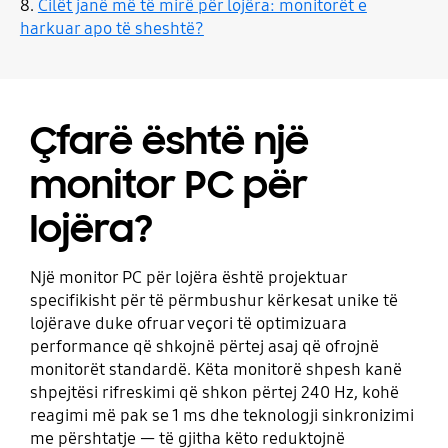
8.
Cilët janë më të mirë për lojëra: monitorët e
harkuar apo të sheshtë?
Çfarë është një
monitor PC për
lojëra?
Një monitor PC për lojëra është projektuar
specifikisht për të përmbushur kërkesat unike të
lojërave duke ofruar veçori të optimizuara
performance që shkojnë përtej asaj që ofrojnë
monitorët standardë. Këta monitorë shpesh kanë
shpejtësi rifreskimi që shkon përtej 240 Hz, kohë
reagimi më pak se 1 ms dhe teknologji sinkronizimi
me përshtatje — të gjitha këto reduktojnë