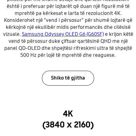
është i preferuar për lojtarët që duan një figurë më të
mprehtë pa kërkesat e larta të rezolucionit 4K.
Konsiderohet një "vend i përsosur" për shumë lojtarë që
kërkojnë një ekuilibër midis performancës dhe cilësisë
vizuale.
Samsung Odyssey OLED G6 (G60SF)
e krijon këtë
vend të përsosur duke çiftuar qartësinë QHD me një
panel QD-OLED dhe shpejtësi rifreskimi ultra të shpejtë
500 Hz për lojë të mprehtë dhe reaguese.
Shiko të gjitha
4K
(3840 x 2160)