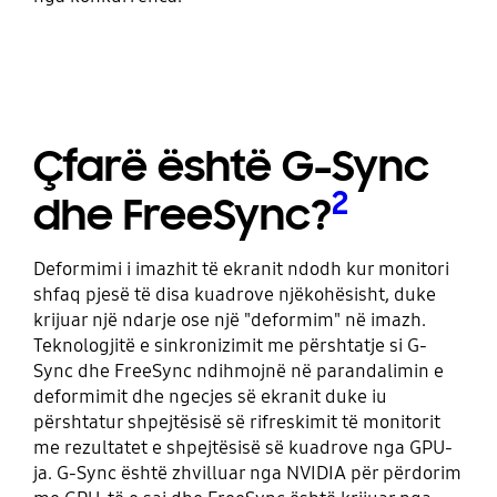
Çfarë është G-Sync
2
dhe FreeSync?
Deformimi i imazhit të ekranit ndodh kur monitori
shfaq pjesë të disa kuadrove njëkohësisht, duke
krijuar një ndarje ose një "deformim" në imazh.
Teknologjitë e sinkronizimit me përshtatje si G-
Sync dhe FreeSync ndihmojnë në parandalimin e
deformimit dhe ngecjes së ekranit duke iu
përshtatur shpejtësisë së rifreskimit të monitorit
me rezultatet e shpejtësisë së kuadrove nga GPU-
ja. G-Sync është zhvilluar nga NVIDIA për përdorim