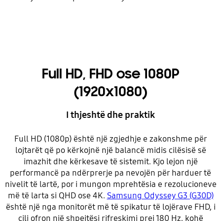
Full HD, FHD ose 1080P
(1920x1080)
I thjeshtë dhe praktik
Full HD (1080p) është një zgjedhje e zakonshme për
lojtarët që po kërkojnë një balancë midis cilësisë së
imazhit dhe kërkesave të sistemit. Kjo lejon një
performancë pa ndërprerje pa nevojën për harduer të
nivelit të lartë, por i mungon mprehtësia e rezolucioneve
më të larta si QHD ose 4K.
Samsung Odyssey G3 (G30D)
është një nga monitorët më të spikatur të lojërave FHD, i
cili ofron një shpejtësi rifreskimi prej 180 Hz, kohë