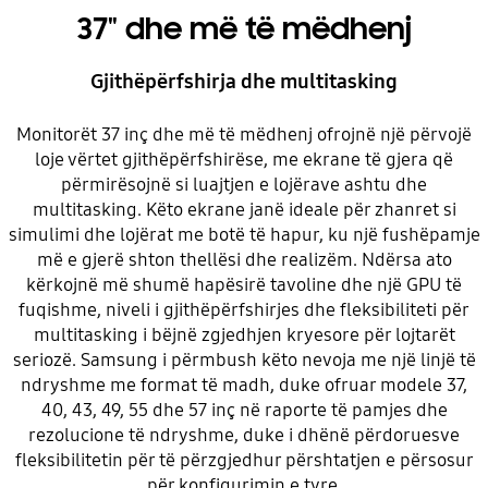
37" dhe më të mëdhenj
Gjithëpërfshirja dhe multitasking
Monitorët 37 inç dhe më të mëdhenj ofrojnë një përvojë
loje vërtet gjithëpërfshirëse, me ekrane të gjera që
përmirësojnë si luajtjen e lojërave ashtu dhe
multitasking. Këto ekrane janë ideale për zhanret si
simulimi dhe lojërat me botë të hapur, ku një fushëpamje
më e gjerë shton thellësi dhe realizëm. Ndërsa ato
kërkojnë më shumë hapësirë tavoline dhe një GPU të
fuqishme, niveli i gjithëpërfshirjes dhe fleksibiliteti për
multitasking i bëjnë zgjedhjen kryesore për lojtarët
seriozë. Samsung i përmbush këto nevoja me një linjë të
ndryshme me format të madh, duke ofruar modele 37,
40, 43, 49, 55 dhe 57 inç në raporte të pamjes dhe
rezolucione të ndryshme, duke i dhënë përdoruesve
fleksibilitetin për të përzgjedhur përshtatjen e përsosur
për konfigurimin e tyre.