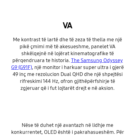
VA
Me kontrast të lartë dhe të zeza të thella me një
pikë çmimi më të akesueshme, panelet VA
shkëlqejnë në lojërat kinematografike të
përqendruara te historia.
The Samsung Odyssey
G9 (G91F)
, një monitor i harkuar super ultra i gjerë
49 inç me rezolucion Dual QHD dhe një shpejtësi
rifreskimi 144 Hz, ofron gjithëpërfshirje të
zgjeruar që i fut lojtarët drejt e në aksion.
Nëse të duhet një avantazh në lidhje me
konkurrentet, OLED është i pakrahasueshëm. Për