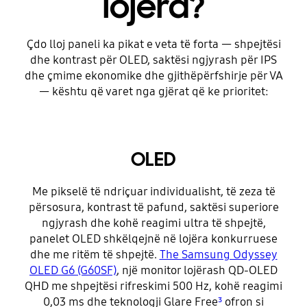
lojëra?
Çdo lloj paneli ka pikat e veta të forta — shpejtësi
dhe kontrast për OLED, saktësi ngjyrash për IPS
dhe çmime ekonomike dhe gjithëpërfshirje për VA
— kështu që varet nga gjërat që ke prioritet:
OLED
Me pikselë të ndriçuar individualisht, të zeza të
përsosura, kontrast të pafund, saktësi superiore
ngjyrash dhe kohë reagimi ultra të shpejtë,
panelet OLED shkëlqejnë në lojëra konkurruese
dhe me ritëm të shpejtë.
The Samsung Odyssey
OLED G6 (G60SF)
, një monitor lojërash QD-OLED
QHD me shpejtësi rifreskimi 500 Hz, kohë reagimi
0,03 ms dhe teknologji Glare Free
³
ofron si