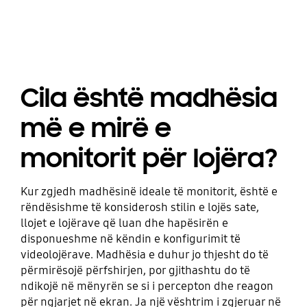
Cila është madhësia
më e mirë e
monitorit për lojëra?
Kur zgjedh madhësinë ideale të monitorit, është e
rëndësishme të konsiderosh stilin e lojës sate,
llojet e lojërave që luan dhe hapësirën e
disponueshme në këndin e konfigurimit të
videolojërave. Madhësia e duhur jo thjesht do të
përmirësojë përfshirjen, por gjithashtu do të
ndikojë në mënyrën se si i percepton dhe reagon
për ngjarjet në ekran. Ja një vështrim i zgjeruar në