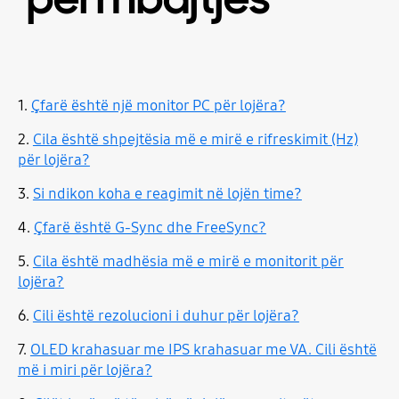
1.
Çfarë është një monitor PC për lojëra?
2.
Cila është shpejtësia më e mirë e rifreskimit (Hz)
për lojëra?
3.
Si ndikon koha e reagimit në lojën time?
4.
Çfarë është G-Sync dhe FreeSync?
5.
Cila është madhësia më e mirë e monitorit për
lojëra?
6.
Cili është rezolucioni i duhur për lojëra?
7.
OLED krahasuar me IPS krahasuar me VA. Cili është
më i miri për lojëra?