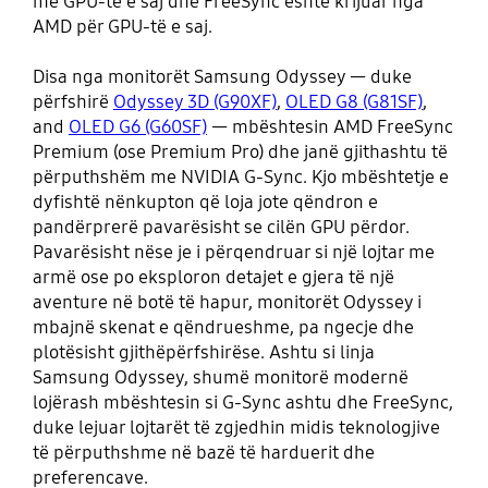
me GPU-të e saj dhe FreeSync është krijuar nga
AMD për GPU-të e saj.
Disa nga monitorët Samsung Odyssey — duke
përfshirë
Odyssey 3D (G90XF)
,
OLED G8 (G81SF)
,
and
OLED G6 (G60SF)
— mbështesin AMD FreeSync
Premium (ose Premium Pro) dhe janë gjithashtu të
përputhshëm me NVIDIA G-Sync. Kjo mbështetje e
dyfishtë nënkupton që loja jote qëndron e
pandërprerë pavarësisht se cilën GPU përdor.
Pavarësisht nëse je i përqendruar si një lojtar me
armë ose po eksploron detajet e gjera të një
aventure në botë të hapur, monitorët Odyssey i
mbajnë skenat e qëndrueshme, pa ngecje dhe
plotësisht gjithëpërfshirëse. Ashtu si linja
Samsung Odyssey, shumë monitorë modernë
lojërash mbështesin si G-Sync ashtu dhe FreeSync,
duke lejuar lojtarët të zgjedhin midis teknologjive
të përputhshme në bazë të harduerit dhe
preferencave.