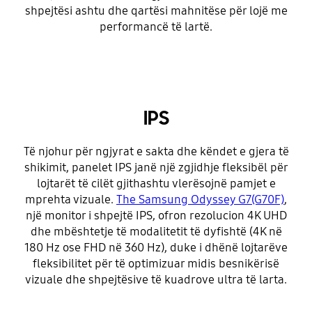
shpejtësi ashtu dhe qartësi mahnitëse për lojë me
performancë të lartë.
IPS
Të njohur për ngjyrat e sakta dhe këndet e gjera të
shikimit, panelet IPS janë një zgjidhje fleksibël për
lojtarët të cilët gjithashtu vlerësojnë pamjet e
mprehta vizuale.
The Samsung Odyssey G7(G70F)
,
një monitor i shpejtë IPS, ofron rezolucion 4K UHD
dhe mbështetje të modalitetit të dyfishtë (4K në
180 Hz ose FHD në 360 Hz), duke i dhënë lojtarëve
fleksibilitet për të optimizuar midis besnikërisë
vizuale dhe shpejtësive të kuadrove ultra të larta.