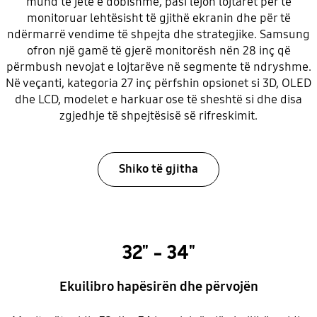
mund të jetë e dobishme, pasi lejon lojtarët për të
monitoruar lehtësisht të gjithë ekranin dhe për të
ndërmarrë vendime të shpejta dhe strategjike. Samsung
ofron një gamë të gjerë monitorësh nën 28 inç që
përmbush nevojat e lojtarëve në segmente të ndryshme.
Në veçanti, kategoria 27 inç përfshin opsionet si 3D, OLED
dhe LCD, modelet e harkuar ose të sheshtë si dhe disa
zgjedhje të shpejtësisë së rifreskimit.
Shiko të gjitha
32" - 34"
Ekuilibro hapësirën dhe përvojën