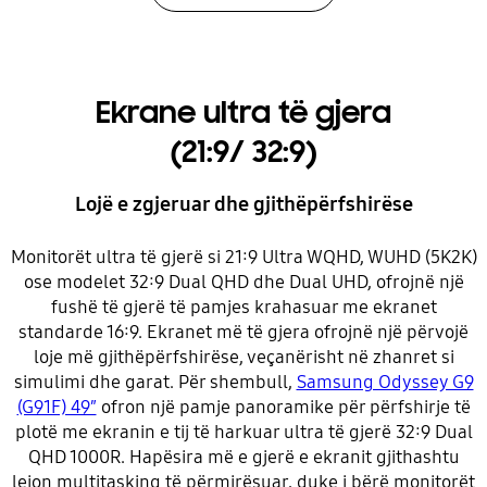
Ekrane ultra të gjera
(21:9/ 32:9)
Lojë e zgjeruar dhe gjithëpërfshirëse
Monitorët ultra të gjerë si 21:9 Ultra WQHD, WUHD (5K2K)
ose modelet 32:9 Dual QHD dhe Dual UHD, ofrojnë një
fushë të gjerë të pamjes krahasuar me ekranet
standarde 16:9. Ekranet më të gjera ofrojnë një përvojë
loje më gjithëpërfshirëse, veçanërisht në zhanret si
simulimi dhe garat. Për shembull,
Samsung Odyssey G9
(G91F) 49″
ofron një pamje panoramike për përfshirje të
plotë me ekranin e tij të harkuar ultra të gjerë 32:9 Dual
QHD 1000R. Hapësira më e gjerë e ekranit gjithashtu
lejon multitasking të përmirësuar, duke i bërë monitorët