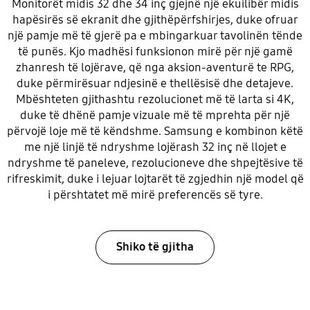
Monitorët midis 32 dhe 34 inç gjejnë një ekuilibër midis
hapësirës së ekranit dhe gjithëpërfshirjes, duke ofruar
një pamje më të gjerë pa e mbingarkuar tavolinën tënde
të punës. Kjo madhësi funksionon mirë për një gamë
zhanresh të lojërave, që nga aksion-aventurë te RPG,
duke përmirësuar ndjesinë e thellësisë dhe detajeve.
Mbështeten gjithashtu rezolucionet më të larta si 4K,
duke të dhënë pamje vizuale më të mprehta për një
përvojë loje më të këndshme. Samsung e kombinon këtë
me një linjë të ndryshme lojërash 32 inç në llojet e
ndryshme të paneleve, rezolucioneve dhe shpejtësive të
rifreskimit, duke i lejuar lojtarët të zgjedhin një model që
i përshtatet më mirë preferencës së tyre.
Shiko të gjitha