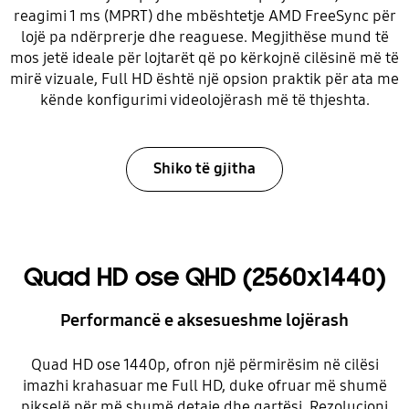
reagimi 1 ms (MPRT) dhe mbështetje AMD FreeSync për
lojë pa ndërprerje dhe reaguese. Megjithëse mund të
mos jetë ideale për lojtarët që po kërkojnë cilësinë më të
mirë vizuale, Full HD është një opsion praktik për ata me
kënde konfigurimi videolojërash më të thjeshta.
Shiko të gjitha
Quad HD ose QHD (2560x1440)
Performancë e aksesueshme lojërash
Quad HD ose 1440p, ofron një përmirësim në cilësi
imazhi krahasuar me Full HD, duke ofruar më shumë
pikselë për më shumë detaje dhe qartësi. Rezolucioni