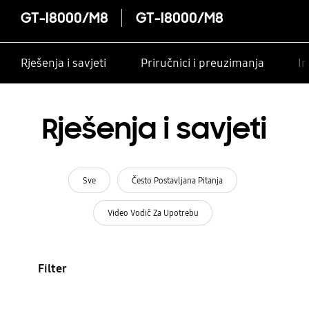
GT-I8000/M8
GT-I8000/M8
Rješenja i savjeti
Priručnici i preuzimanja
In
Rješenja i savjeti
Sve
Često Postavljana Pitanja
Video Vodič Za Upotrebu
Filter