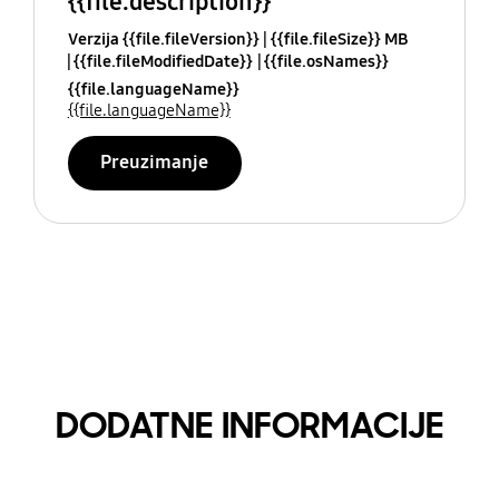
{{file.description}}
Verzija {{file.fileVersion}}
{{file.fileSize}} MB
{{file.fileModifiedDate}}
{{file.osNames}}
{{file.languageName}}
{{file.languageName}}
Preuzimanje
DODATNE INFORMACIJE