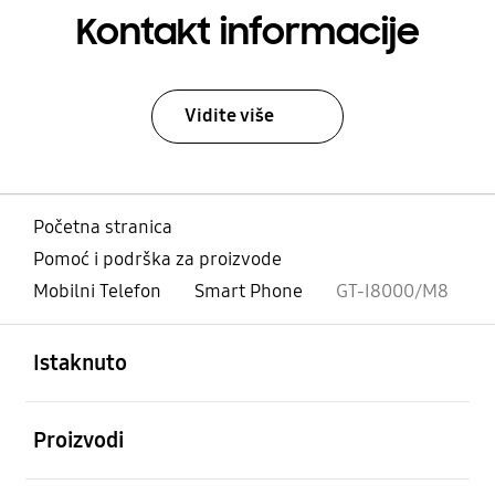
Kontakt informacije
Vidite više
Početna stranica
Pomoć i podrška za proizvode
Mobilni Telefon
Smart Phone
GT-I8000/M8
Otvori
Footer Navigation
Istaknuto
Otvori
Proizvodi
Otvori