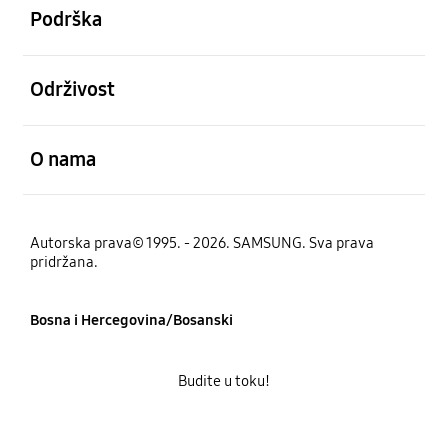
Podrška
Otvori
Održivost
Otvori
O nama
Autorska prava© 1995. - 2026. SAMSUNG. Sva prava
pridržana.
Bosna i Hercegovina/Bosanski
Budite u toku!