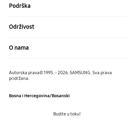
Podrška
Otvori
Održivost
Otvori
O nama
Autorska prava© 1995. - 2026. SAMSUNG. Sva prava
pridržana.
Bosna i Hercegovina/Bosanski
Budite u toku!