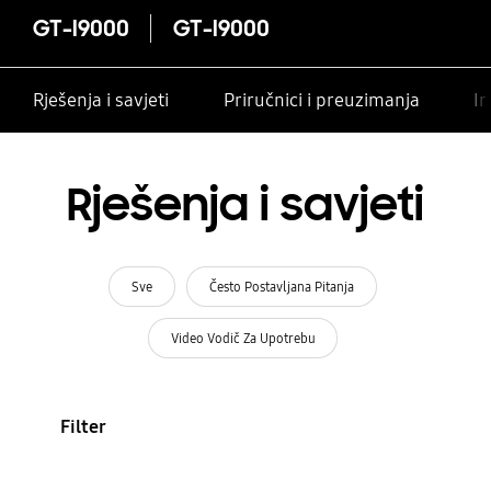
GT-I9000
GT-I9000
Rješenja i savjeti
Priručnici i preuzimanja
In
Rješenja i savjeti
Sve
Često Postavljana Pitanja
Video Vodič Za Upotrebu
Filter