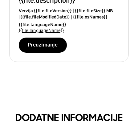
{{file.description}}
Verzija {{file.fileVersion}}
{{file.fileSize}} MB
{{file.fileModifiedDate}}
{{file.osNames}}
{{file.languageName}}
{{file.languageName}}
Preuzimanje
DODATNE INFORMACIJE