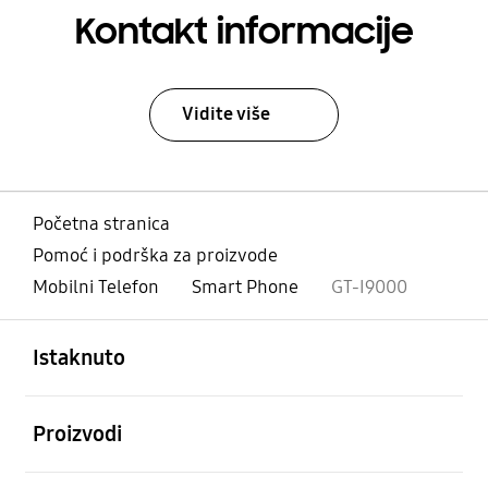
Kontakt informacije
Vidite više
Početna stranica
Pomoć i podrška za proizvode
Mobilni Telefon
Smart Phone
GT-I9000
Otvori
Footer Navigation
Istaknuto
Otvori
Proizvodi
Otvori