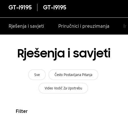
GT-I9195
GT-I9195
Rješenja i savjeti
Priručnici i preuzimanja
In
Rješenja i savjeti
Sve
Često Postavljana Pitanja
Video Vodič Za Upotrebu
Filter