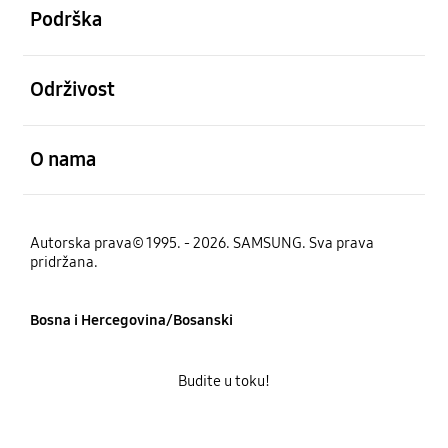
Podrška
Otvori
Održivost
Otvori
O nama
Autorska prava© 1995. - 2026. SAMSUNG. Sva prava
pridržana.
Bosna i Hercegovina/Bosanski
Budite u toku!