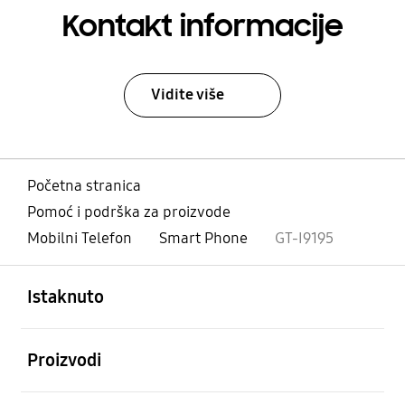
Kontakt informacije
Vidite više
Početna stranica
Pomoć i podrška za proizvode
Mobilni Telefon
Smart Phone
GT-I9195
Otvori
Footer Navigation
Istaknuto
Otvori
Proizvodi
Otvori