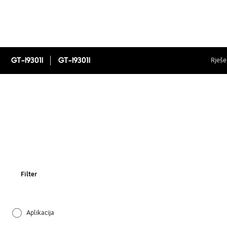
GT-I9301I
GT-I9301I
Rješen
Filter
Aplikacija