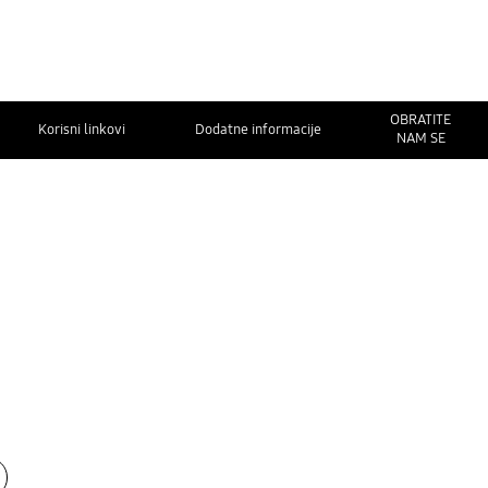
OBRATITE
Korisni linkovi
Dodatne informacije
NAM SE