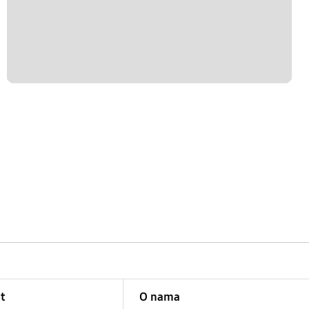
t
O nama