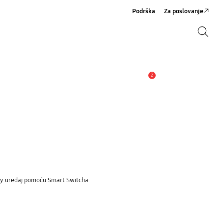
Podrška
Za poslovanje
Pretraži
Pretraži
2
Obavijest
laxy uređaj pomoću Smart Switcha