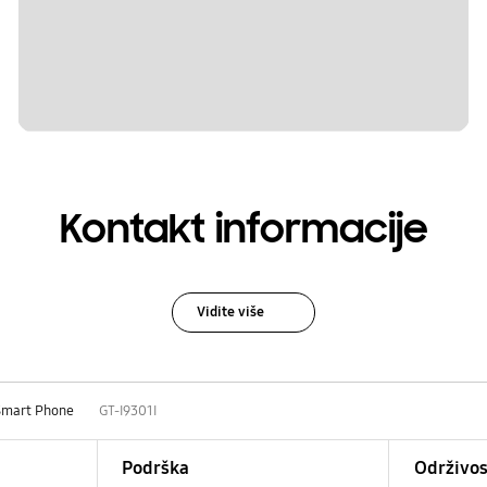
Kontakt informacije
Vidite više
Smart Phone
GT-I9301I
Podrška
Održivos