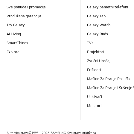
Sve ponude i promocije
Galaxy pametni telefoni
Produžena garancija
Galaxy Tab
Try Galaxy
Galaxy Watch
AI Living
Galaxy Buds
SmartThings
TVs
Explore
Projektori
ZvučnI Uređaji
Frižideri
Mašine Za Pranje Posuđa
Mašine Za Pranje I Sušenje
Usisivači
Monitori
Autorska prava© 1995. - 2026. SAMSUNG. Sva prava pridržana.