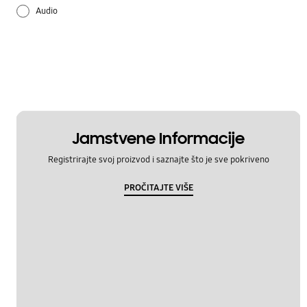
Audio
Ažuriranje softvera
Baterija
Bluetooth
Fotoaparat
Jamstvene Informacije
Registrirajte svoj proizvod i saznajte što je sve pokriveno
Hardver
PROČITAJTE VIŠE
Mreža i WiFi
Multimedija
Napajanje
Način korištenja