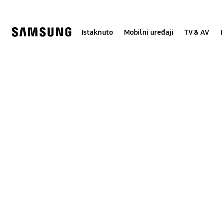
Skip
Skip
to
to
content
accessibility
help
Istaknuto
Mobilni uređaji
TV & AV