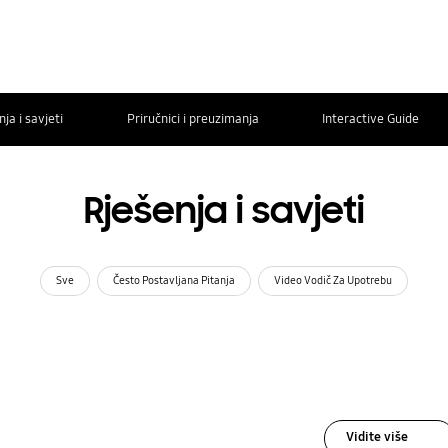
ja i savjeti
Priručnici i preuzimanja
Interactive Guide
Rješenja i savjeti
Sve
Često Postavljana Pitanja
Video Vodič Za Upotrebu
Vidite više