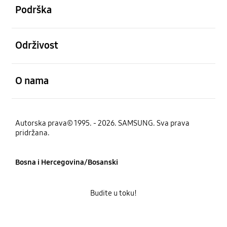
Podrška
Otvori
Održivost
Otvori
O nama
Autorska prava© 1995. - 2026. SAMSUNG. Sva prava
pridržana.
Bosna i Hercegovina/Bosanski
Budite u toku!