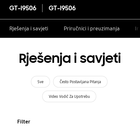
GT-I9506
GT-I9506
Rješenja i savjeti
Priručnici i preuzimanja
In
Rješenja i savjeti
Sve
Često Postavljana Pitanja
Video Vodič Za Upotrebu
Filter