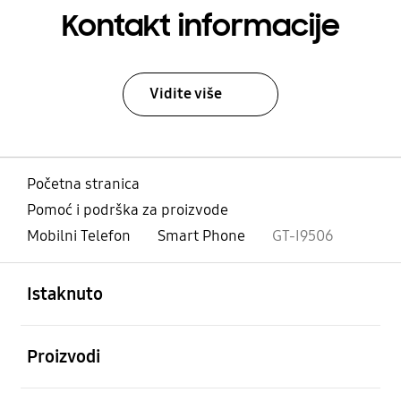
Kontakt informacije
Vidite više
Početna stranica
Pomoć i podrška za proizvode
Mobilni Telefon
Smart Phone
GT-I9506
Otvori
Footer Navigation
Istaknuto
Otvori
Proizvodi
Otvori