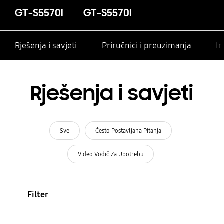
GT-S5570I
GT-S5570I
Rješenja i savjeti
Priručnici i preuzimanja
In
Rješenja i savjeti
Sve
Često Postavljana Pitanja
Video Vodič Za Upotrebu
Filter