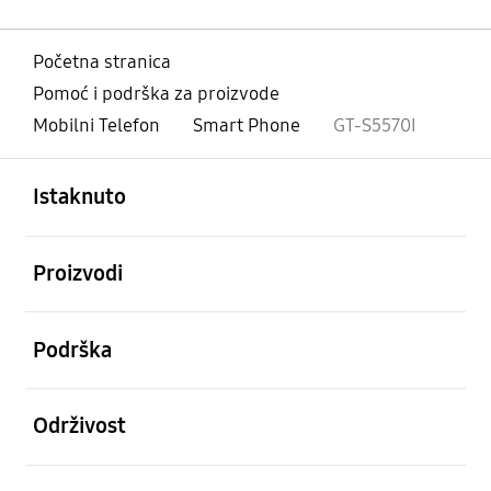
Početna stranica
Pomoć i podrška za proizvode
Mobilni Telefon
Smart Phone
GT-S5570I
Otvori
Footer Navigation
Istaknuto
Otvori
Proizvodi
Otvori
Podrška
Otvori
Održivost
Otvori