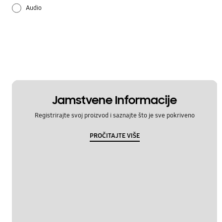
Audio
Ažuriranje softvera
Baterija
Bluetooth
Fotoaparat
Jamstvene Informacije
Registrirajte svoj proizvod i saznajte što je sve pokriveno
Hardver
PROČITAJTE VIŠE
Mreža i WiFi
Multimedija
Napajanje
Način korištenja