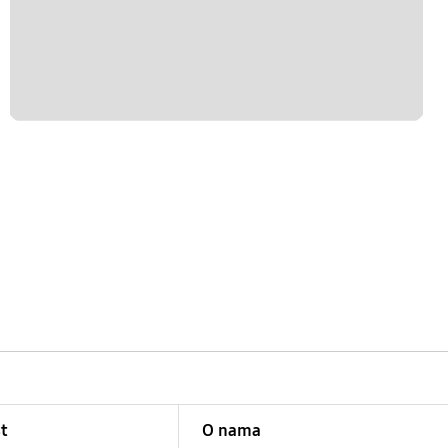
t
O nama