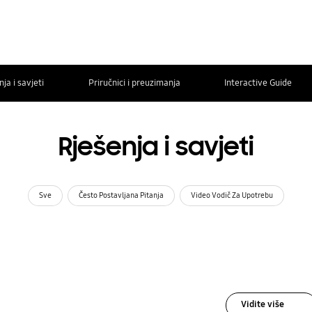
ja i savjeti
Priručnici i preuzimanja
Interactive Guide
Rješenja i savjeti
Sve
Često Postavljana Pitanja
Video Vodič Za Upotrebu
Vidite više