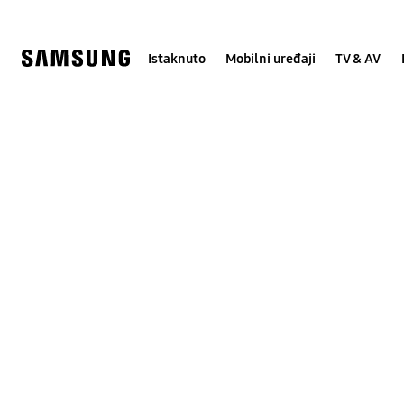
Skip
Skip
to
to
content
accessibility
help
Istaknuto
Mobilni uređaji
TV & AV