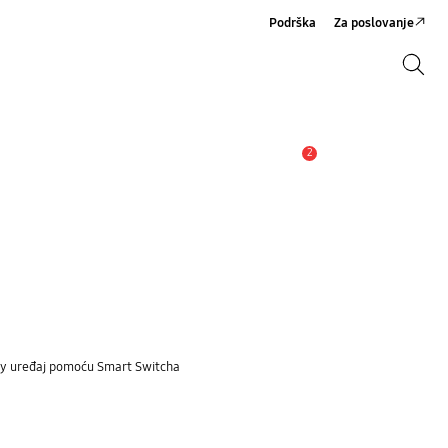
Podrška
Za poslovanje
Pretraži
Pretraži
2
Obavijest
laxy uređaj pomoću Smart Switcha