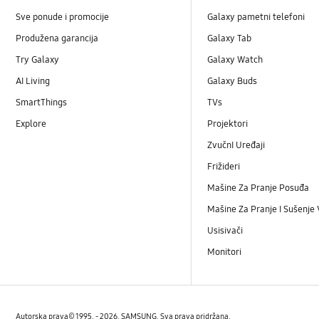
Sve ponude i promocije
Galaxy pametni telefoni
Produžena garancija
Galaxy Tab
Try Galaxy
Galaxy Watch
AI Living
Galaxy Buds
SmartThings
TVs
Explore
Projektori
ZvučnI Uređaji
Frižideri
Mašine Za Pranje Posuđa
Mašine Za Pranje I Sušenje
Usisivači
Monitori
Autorska prava© 1995. - 2026. SAMSUNG. Sva prava pridržana.