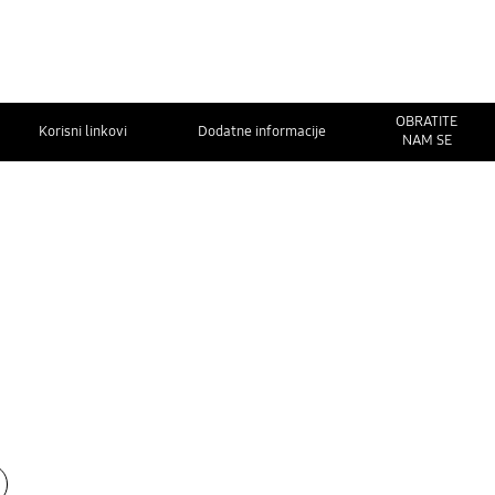
OBRATITE
Korisni linkovi
Dodatne informacije
NAM SE