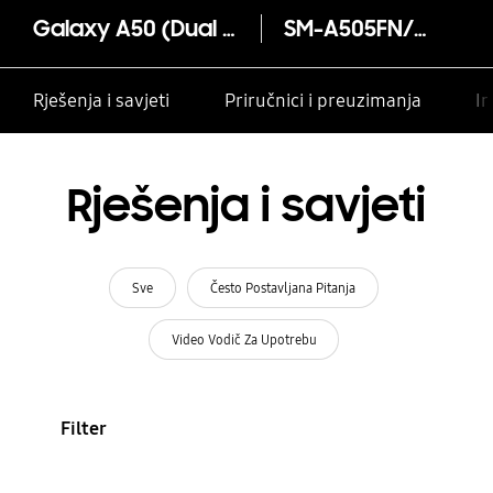
Galaxy A50 (Dual SIM)
SM-A505FN/DS
Rješenja i savjeti
Priručnici i preuzimanja
In
Rješenja i savjeti
Sve
Često Postavljana Pitanja
Video Vodič Za Upotrebu
Filter