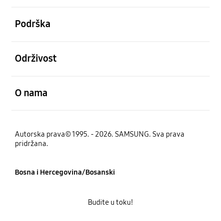
Otvori
Podrška
Otvori
Održivost
Otvori
O nama
Autorska prava© 1995. - 2026. SAMSUNG. Sva prava
pridržana.
Bosna i Hercegovina/Bosanski
Budite u toku!