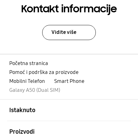
Kontakt informacije
Vidite više
Početna stranica
Pomoć i podrška za proizvode
Mobilni Telefon
Smart Phone
Galaxy A50 (Dual SIM)
Otvori
Footer Navigation
Istaknuto
Otvori
Proizvodi