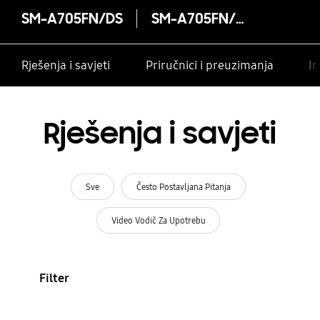
SM-A705FN/DS
SM-A705FN/DS
Rješenja i savjeti
Priručnici i preuzimanja
In
Rješenja i savjeti
Sve
Često Postavljana Pitanja
Video Vodič Za Upotrebu
Filter