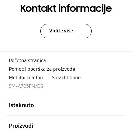
Kontakt informacije
Vidite više
Početna stranica
Pomoć i podrška za proizvode
Mobilni Telefon
Smart Phone
SM-A705FN/DS
Otvori
Footer Navigation
Istaknuto
Otvori
Proizvodi