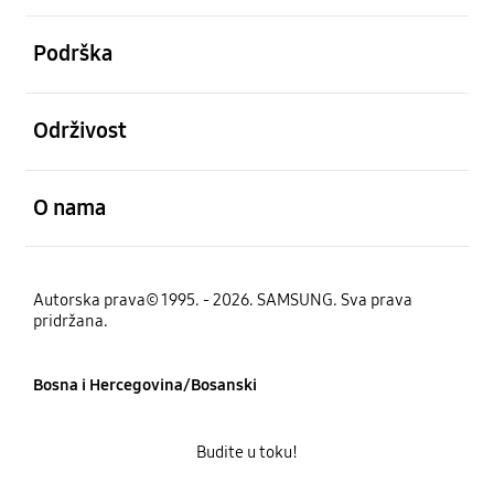
Otvori
Podrška
Otvori
Održivost
Otvori
O nama
Autorska prava© 1995. - 2026. SAMSUNG. Sva prava
pridržana.
Bosna i Hercegovina/Bosanski
Budite u toku!