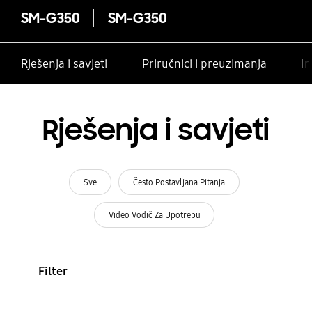
SM-G350
SM-G350
Rješenja i savjeti
Priručnici i preuzimanja
In
Rješenja i savjeti
Sve
Često Postavljana Pitanja
Video Vodič Za Upotrebu
Filter