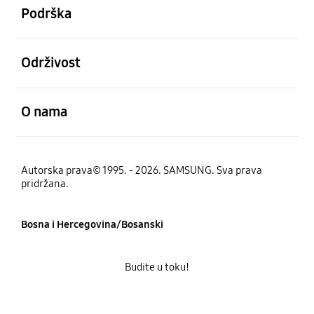
Podrška
Otvori
Održivost
Otvori
O nama
Autorska prava© 1995. - 2026. SAMSUNG. Sva prava
pridržana.
Bosna i Hercegovina/Bosanski
Budite u toku!