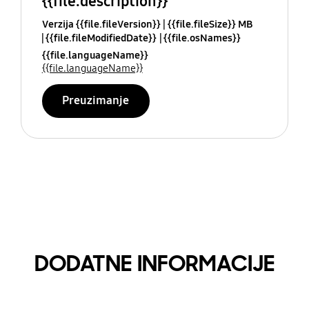
{{file.description}}
Verzija {{file.fileVersion}}
{{file.fileSize}} MB
{{file.fileModifiedDate}}
{{file.osNames}}
{{file.languageName}}
{{file.languageName}}
Preuzimanje
DODATNE INFORMACIJE