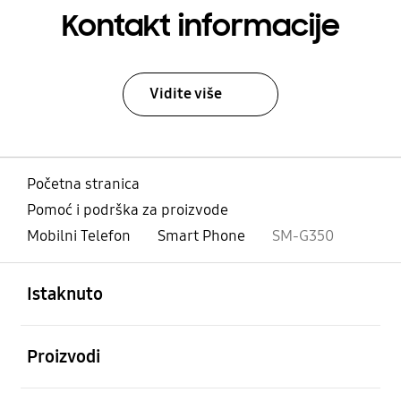
Kontakt informacije
Vidite više
Početna stranica
Pomoć i podrška za proizvode
Mobilni Telefon
Smart Phone
SM-G350
Otvori
Footer Navigation
Istaknuto
Otvori
Proizvodi
Otvori