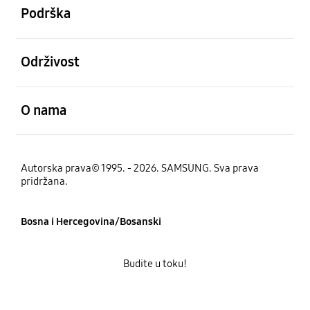
Podrška
Otvori
Održivost
Otvori
O nama
Autorska prava© 1995. - 2026. SAMSUNG. Sva prava
pridržana.
Bosna i Hercegovina/Bosanski
Budite u toku!