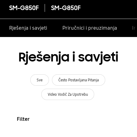
SM-G850F
SM-G850F
Rješenja i savjeti
Priručnici i preuzimanja
In
Rješenja i savjeti
Sve
Često Postavljana Pitanja
Video Vodič Za Upotrebu
Filter