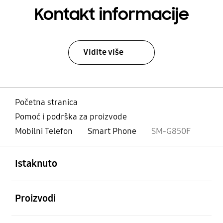
Kontakt informacije
Vidite više
Početna stranica
Pomoć i podrška za proizvode
Mobilni Telefon
Smart Phone
SM-G850F
Otvori
Footer Navigation
Istaknuto
Otvori
Proizvodi
Otvori