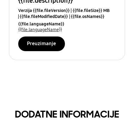
{{file.description}}
Verzija {{file.fileVersion}}
{{file.fileSize}} MB
{{file.fileModifiedDate}}
{{file.osNames}}
{{file.languageName}}
{{file.languageName}}
Preuzimanje
DODATNE INFORMACIJE