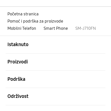
Početna stranica
Pomoć i podrška za proizvode
Mobilni Telefon
Smart Phone
SM-J710FN
Otvori
Footer Navigation
Istaknuto
Otvori
Proizvodi
Otvori
Podrška
Otvori
Održivost
Otvori