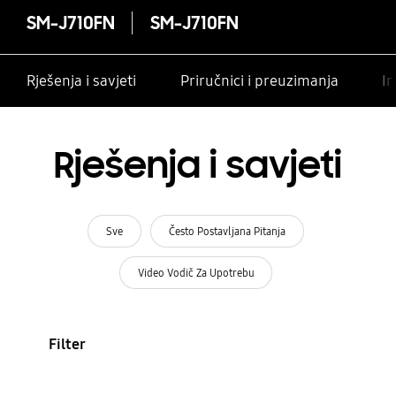
SM-J710FN
SM-J710FN
Rješenja i savjeti
Priručnici i preuzimanja
In
Rješenja i savjeti
Sve
Često Postavljana Pitanja
Video Vodič Za Upotrebu
Filter