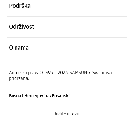
Podrška
Otvori
Održivost
Otvori
O nama
Autorska prava© 1995. - 2026. SAMSUNG. Sva prava
pridržana.
Bosna i Hercegovina/Bosanski
Budite u toku!