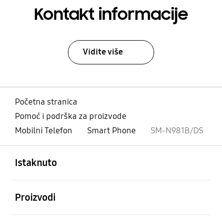
Kontakt informacije
Vidite više
Početna stranica
Pomoć i podrška za proizvode
Mobilni Telefon
Smart Phone
SM-N981B/DS
Otvori
Footer Navigation
Istaknuto
Otvori
Proizvodi
Otvori