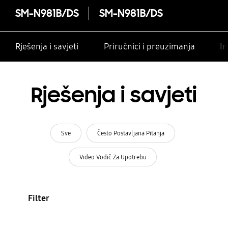
SM-N981B/DS
SM-N981B/DS
Rješenja i savjeti
Priručnici i preuzimanja
In
Rješenja i savjeti
Sve
Često Postavljana Pitanja
Video Vodič Za Upotrebu
Filter