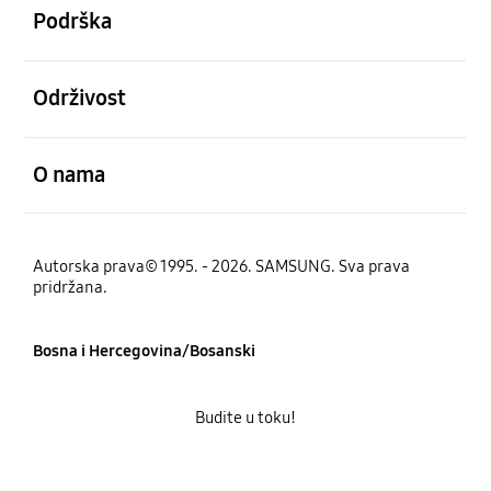
Podrška
Otvori
Održivost
Otvori
O nama
Autorska prava© 1995. - 2026. SAMSUNG. Sva prava
pridržana.
Bosna i Hercegovina/Bosanski
Budite u toku!