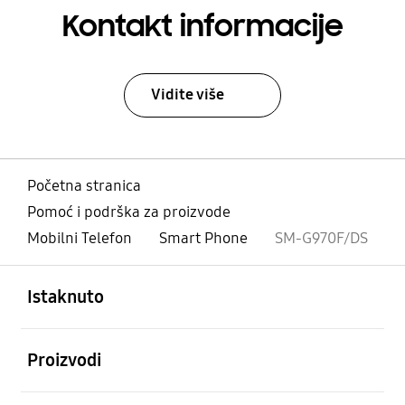
Kontakt informacije
Vidite više
Početna stranica
Pomoć i podrška za proizvode
Mobilni Telefon
Smart Phone
SM-G970F/DS
Otvori
Footer Navigation
Istaknuto
Otvori
Proizvodi
Otvori