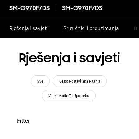
SM-G970F/DS
SM-G970F/DS
Rješenja i savjeti
Priručnici i preuzimanja
In
Rješenja i savjeti
Sve
Često Postavljana Pitanja
Video Vodič Za Upotrebu
Filter