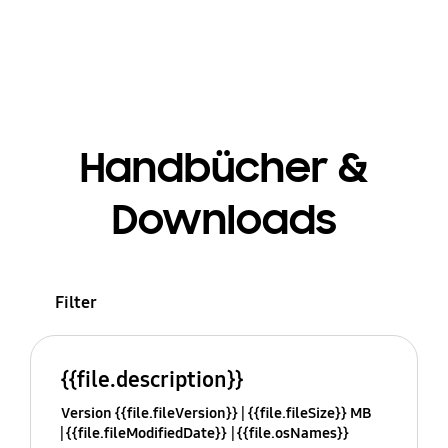
Handbücher &
Downloads
Filter
{{file.description}}
Version {{file.fileVersion}}
{{file.fileSize}} MB
{{file.fileModifiedDate}}
{{file.osNames}}