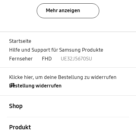
Mehr anzeigen
Startseite
Hilfe und Support für Samsung Produkte
Fernseher
FHD
UE32J5670SU
Klicke hier, um deine Bestellung zu widerrufen
Bestellung widerrufen
öffnen
Footer Navigation
Shop
öffnen
Produkt