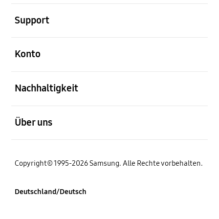
öffnen
Support
öffnen
Konto
öffnen
Nachhaltigkeit
öffnen
Über uns
Copyright© 1995-2026 Samsung. Alle Rechte vorbehalten.
Deutschland/Deutsch