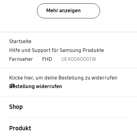
Mehr anzeigen
Startseite
Hilfe und Support für Samsung Produkte
Fernseher
FHD
UE40D6000TW
Klicke hier, um deine Bestellung zu widerrufen
Bestellung widerrufen
öffnen
Footer Navigation
Shop
öffnen
Produkt