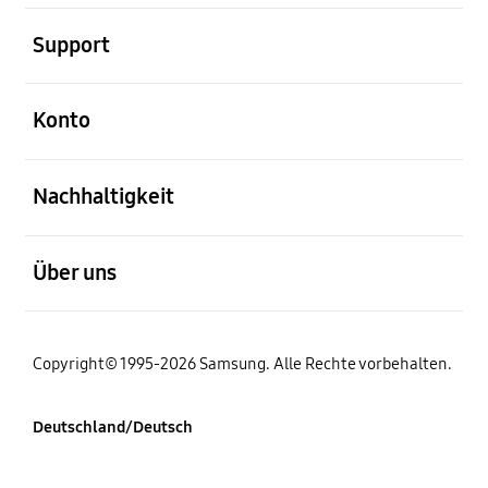
öffnen
Support
öffnen
Konto
öffnen
Nachhaltigkeit
öffnen
Über uns
Copyright© 1995-2026 Samsung. Alle Rechte vorbehalten.
Deutschland/Deutsch