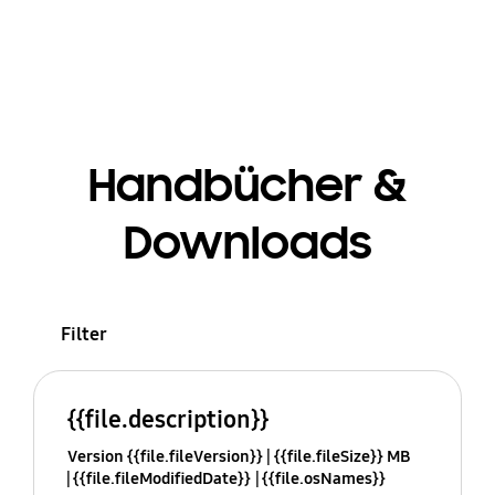
Handbücher &
Downloads
Filter
{{file.description}}
Version {{file.fileVersion}}
{{file.fileSize}} MB
{{file.fileModifiedDate}}
{{file.osNames}}