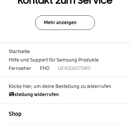
Kontakt zum Service
Mehr anzeigen
Startseite
Hilfe und Support für Samsung Produkte
Fernseher
FHD
UE40D6570WS
Klicke hier, um deine Bestellung zu widerrufen
Bestellung widerrufen
öffnen
Footer Navigation
Shop
öffnen