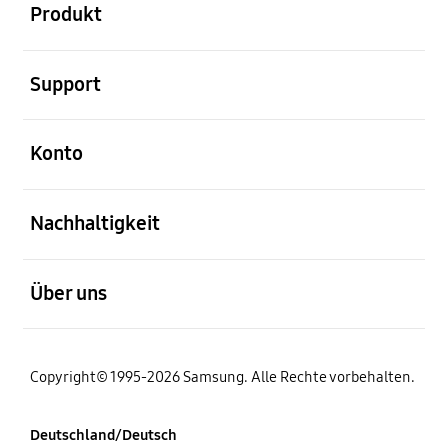
Produkt
öffnen
Support
öffnen
Konto
öffnen
Nachhaltigkeit
öffnen
Über uns
Copyright© 1995-2026 Samsung. Alle Rechte vorbehalten.
Deutschland/Deutsch