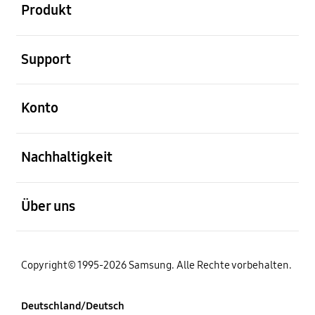
Produkt
öffnen
Support
öffnen
Konto
öffnen
Nachhaltigkeit
öffnen
Über uns
Copyright© 1995-2026 Samsung. Alle Rechte vorbehalten.
Deutschland/Deutsch