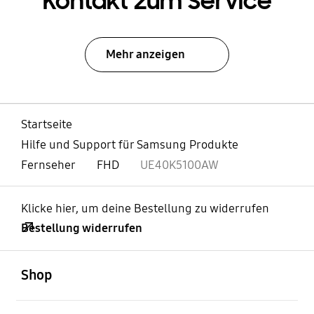
Kontakt zum Service
Mehr anzeigen
Startseite
Hilfe und Support für Samsung Produkte
Fernseher
FHD
UE40K5100AW
Klicke hier, um deine Bestellung zu widerrufen
Bestellung widerrufen
öffnen
Footer Navigation
Shop
öffnen