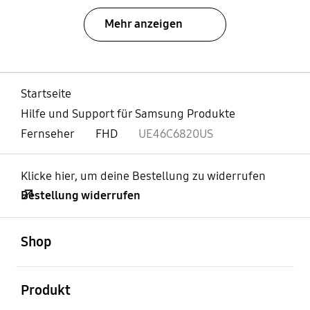
Mehr anzeigen
Startseite
Hilfe und Support für Samsung Produkte
Fernseher
FHD
UE46C6820US
Klicke hier, um deine Bestellung zu widerrufen
Bestellung widerrufen
öffnen
Footer Navigation
Shop
öffnen
Produkt