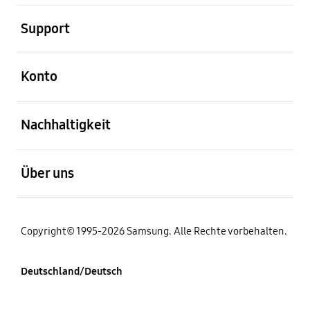
öffnen
Support
öffnen
Konto
öffnen
Nachhaltigkeit
öffnen
Über uns
Copyright© 1995-2026 Samsung. Alle Rechte vorbehalten.
Deutschland/Deutsch