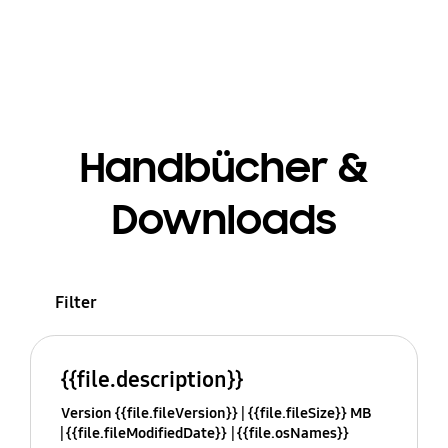
Handbücher &
Downloads
Filter
{{file.description}}
Version {{file.fileVersion}}
{{file.fileSize}} MB
{{file.fileModifiedDate}}
{{file.osNames}}