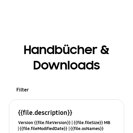
Handbücher &
Downloads
Filter
{{file.description}}
Version {{file.fileVersion}}
{{file.fileSize}} MB
{{file.fileModifiedDate}}
{{file.osNames}}