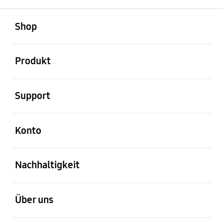
öffnen
Footer Navigation
Shop
öffnen
Produkt
öffnen
Support
öffnen
Konto
öffnen
Nachhaltigkeit
öffnen
Über uns