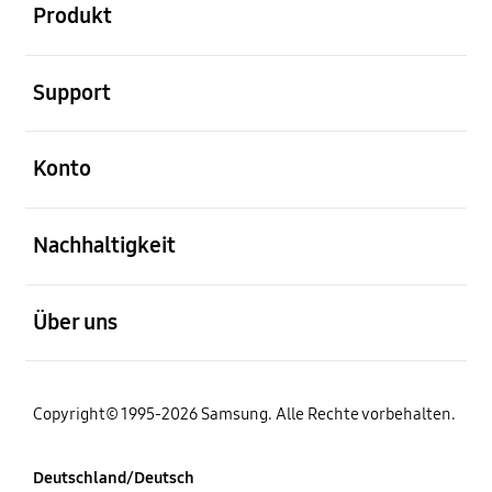
Produkt
öffnen
Support
öffnen
Konto
öffnen
Nachhaltigkeit
öffnen
Über uns
Copyright© 1995-2026 Samsung. Alle Rechte vorbehalten.
Deutschland/Deutsch