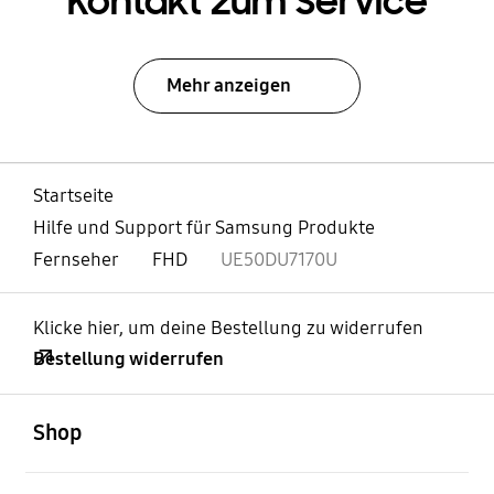
Kontakt zum Service
Mehr anzeigen
Startseite
Hilfe und Support für Samsung Produkte
Fernseher
FHD
UE50DU7170U
Klicke hier, um deine Bestellung zu widerrufen
Bestellung widerrufen
öffnen
Footer Navigation
Shop
öffnen