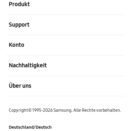
Produkt
öffnen
Support
öffnen
Konto
öffnen
Nachhaltigkeit
öffnen
Über uns
Copyright© 1995-2026 Samsung. Alle Rechte vorbehalten.
Deutschland/Deutsch