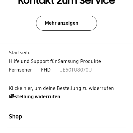
Kontakt zum Service
Mehr anzeigen
Startseite
Hilfe und Support für Samsung Produkte
Fernseher
FHD
UE50TU8070U
Klicke hier, um deine Bestellung zu widerrufen
Bestellung widerrufen
öffnen
Footer Navigation
Shop
öffnen