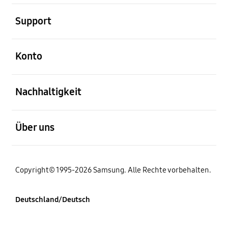
öffnen
Support
öffnen
Konto
öffnen
Nachhaltigkeit
öffnen
Über uns
Copyright© 1995-2026 Samsung. Alle Rechte vorbehalten.
Deutschland/Deutsch