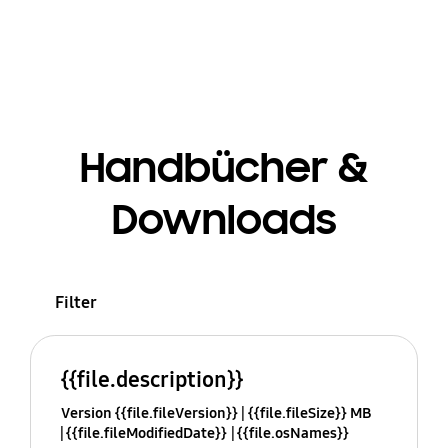
Handbücher &
Downloads
Filter
{{file.description}}
Version {{file.fileVersion}}
{{file.fileSize}} MB
{{file.fileModifiedDate}}
{{file.osNames}}