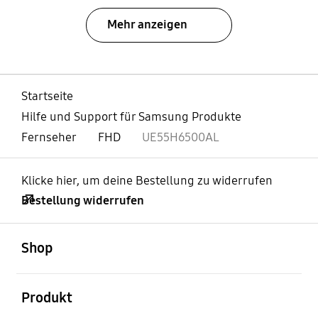
Mehr anzeigen
Startseite
Hilfe und Support für Samsung Produkte
Fernseher
FHD
UE55H6500AL
Klicke hier, um deine Bestellung zu widerrufen
Bestellung widerrufen
öffnen
Footer Navigation
Shop
öffnen
Produkt