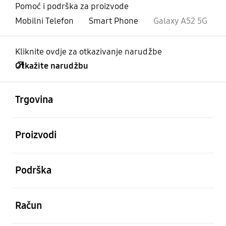
Pomoć i podrška za proizvode
Mobilni Telefon
Smart Phone
Galaxy A52 5G
Kliknite ovdje za otkazivanje narudžbe
Otkažite narudžbu
Otvori
Footer Navigation
Trgovina
Otvori
Proizvodi
Otvori
Podrška
Otvori
Račun
Otvori