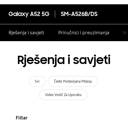
Galaxy A52 5G
SM-A526B/DS
Rješenja i savjeti
Priručnici i preuzimanja
In
Rješenja i savjeti
Svi
Često Postavljana Pitanja
Video Vodič Za Uporabu
Filtar