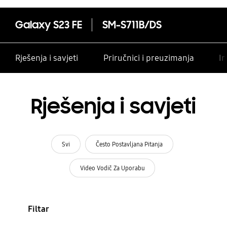
Galaxy S23 FE
SM-S711B/DS
Rješenja i savjeti
Priručnici i preuzimanja
In
Rješenja i savjeti
Svi
Često Postavljana Pitanja
Video Vodič Za Uporabu
Filtar