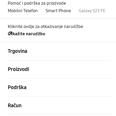
Pomoć i podrška za proizvode
Mobilni Telefon
Smart Phone
Galaxy S23 FE
Kliknite ovdje za otkazivanje narudžbe
Otkažite narudžbu
Otvori
Footer Navigation
Trgovina
Otvori
Proizvodi
Otvori
Podrška
Otvori
Račun
Otvori