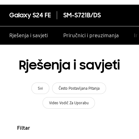
Galaxy S24 FE
SM-S721B/DS
Rješenja i savjeti
Priručnici i preuzimanja
In
Rješenja i savjeti
Svi
Često Postavljana Pitanja
Video Vodič Za Uporabu
Filtar