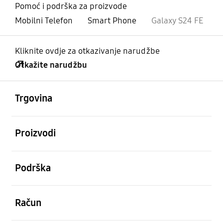
Pomoć i podrška za proizvode
Mobilni Telefon
Smart Phone
Galaxy S24 FE
Kliknite ovdje za otkazivanje narudžbe
Otkažite narudžbu
Otvori
Footer Navigation
Trgovina
Otvori
Proizvodi
Otvori
Podrška
Otvori
Račun
Otvori