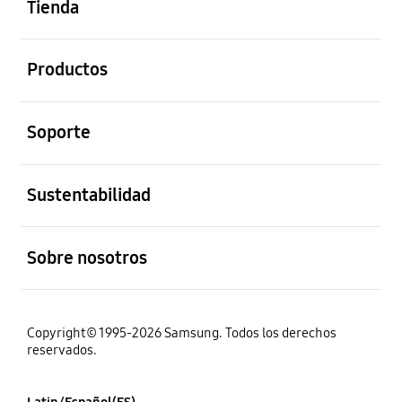
Tienda
abierto
Productos
abierto
Soporte
abierto
Sustentabilidad
abierto
Sobre nosotros
Copyright© 1995-2026 Samsung. Todos los derechos
reservados.
Latin/Español(ES)