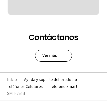
Contáctanos
Ver más
Inicio
Ayuda y soporte del producto
Teléfonos Celulares
Telefono Smart
SM-F731B
abierto
Footer Navigation