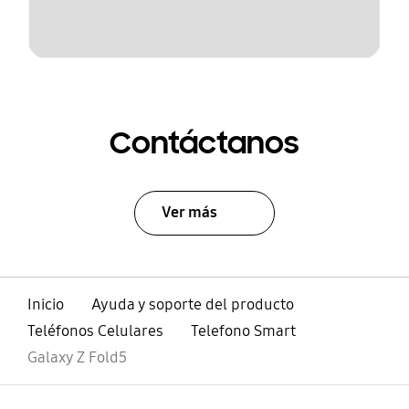
Contáctanos
Ver más
Inicio
Ayuda y soporte del producto
Teléfonos Celulares
Telefono Smart
Galaxy Z Fold5
abierto
Footer Navigation