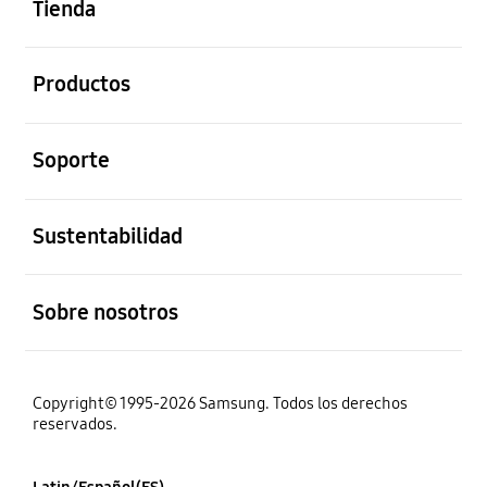
Tienda
abierto
Productos
abierto
Soporte
abierto
Sustentabilidad
abierto
Sobre nosotros
Copyright© 1995-2026 Samsung. Todos los derechos
reservados.
Latin/Español(ES)