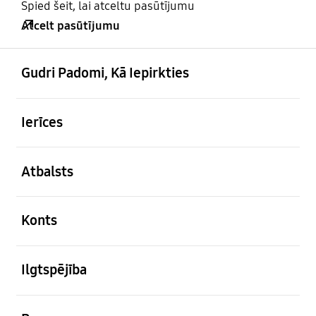
Spied šeit, lai atceltu pasūtījumu
Atcelt pasūtījumu
atvērts
Footer Navigation
Gudri Padomi, Kā Iepirkties
atvērts
Ierīces
atvērts
Atbalsts
atvērts
Konts
atvērts
Ilgtspējība
atvērts