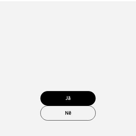
Jā
Nē