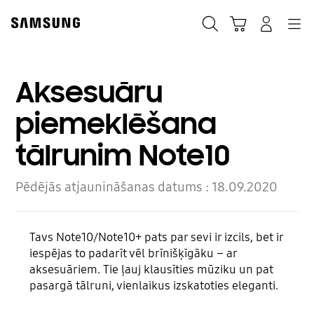
Skip
Skip
to
to
Meklēt
Grozs
Pieteikšanās
Navigation
content
accessibility
help
Aksesuāru
piemeklēšana
tālrunim Note10
Pēdējās atjaunināšanas datums :
18.09.2020
Tavs Note10/Note10+ pats par sevi ir izcils, bet ir
iespējas to padarīt vēl brīnišķīgāku – ar
aksesuāriem. Tie ļauj klausīties mūziku un pat
pasargā tālruni, vienlaikus izskatoties eleganti.