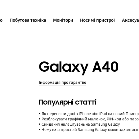
іо
Побутова техніка
Монітори
Носимі пристрої
Аксесу
Galaxy A40
Інформація про гарантію
Популярні статті
Як перенести дані з iPhone або iPad на новий Прист
Розблокувати графічний малюнок, PIN-код або паро
Cкидання налаштувань на Samsung Galaxy
Чому ваш пристрій Samsung Galaxy може здаватися таким,