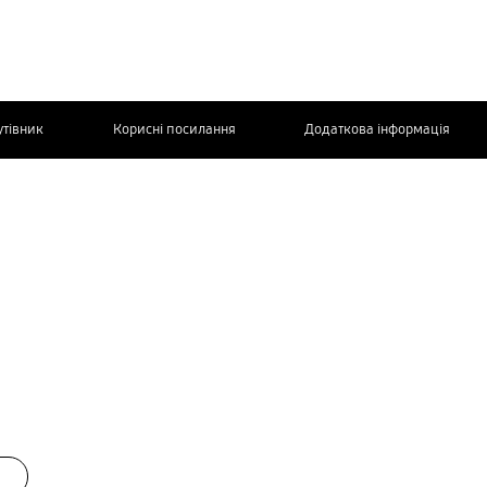
утівник
Корисні посилання
Додаткова інформація
ЗВ’ЯЖІТЬСЯ
З НАМИ