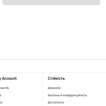
 Account
Стійкість
ewards
Довкілля
ня
Безпека й конфіденційність
ка
Доступність