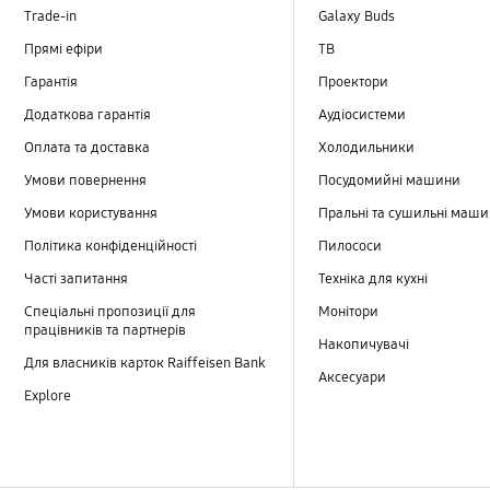
Trade-in
Galaxy Buds
Прямі ефіри
TB
Гарантія
Проектори
Додаткова гарантія
Аудіосистеми
Оплата та доставка
Холодильники
Умови повернення
Посудомийні машини
Умови користування
Пральні та сушильні маш
Політика конфіденційності
Пилососи
Часті запитання
Техніка для кухні
Спеціальні пропозиції для
Монітори
працівників та партнерів
Накопичувачі
Для власників карток Raiffeisen Bank
Аксесуари
Explore