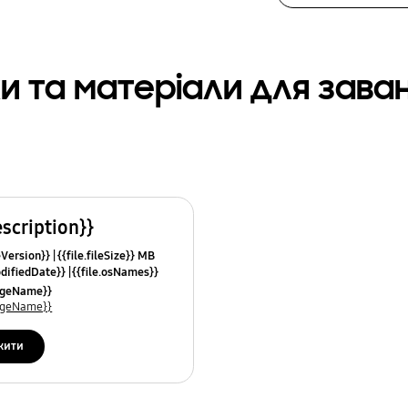
и та матеріали для зав
escription}}
leVersion}}
{{file.fileSize}} MB
odifiedDate}}
{{file.osNames}}
uageName}}
uageName}}
жити