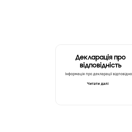
Мультимедіа
Налаштування
Оновлення ПЗ
Повідомлення
Декларація про
Резервне копіювання та відновлення
відповідність
Соціальні мережі
Інформація про декларації відповідно
Як використовувати
Читати далі