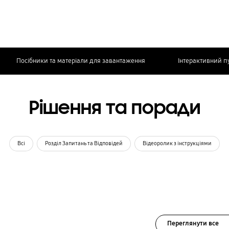
Посібники та матеріали для завантаження
Інтерактивний п
Рішення та поради
Всі
Розділ Запитань та Відповідей
Відеоролик з інструкціями
Переглянути все