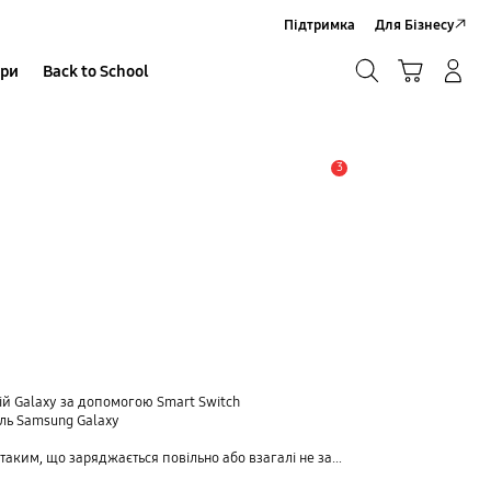
Підтримка
Для Бізнесу
Пошук
Кошик
ари
Back to School
Увійти в акаунт/Зареєструватися
Пошук
3
Сповіщення
рій Galaxy за допомогою Smart Switch
ль Samsung Galaxy
 що заряджається повільно або взагалі не заряджається