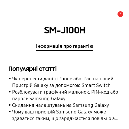
3
Сповіщення
SM-J100H
Інформація про гарантію
Популярні статті
Як перенести дані з iPhone або iPad на новий
Пристрій Galaxy за допомогою Smart Switch
Розблокувати графічний малюнок, PIN-код або
пароль Samsung Galaxy
Cкидання налаштувань на Samsung Galaxy
Чому ваш пристрій Samsung Galaxy може
здаватися таким, що заряджається повільно або
взагалі не заряджається