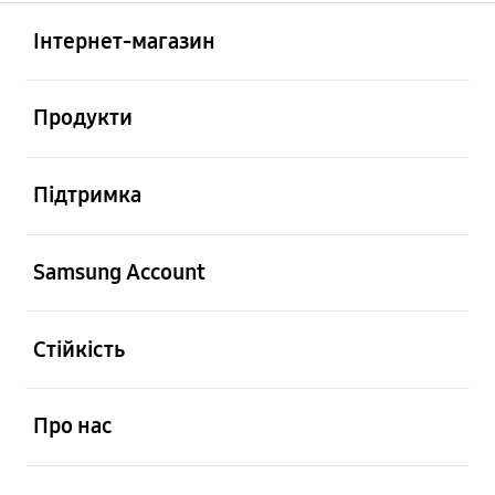
відчинено
Footer Navigation
Інтернет-магазин
відчинено
Продукти
відчинено
Підтримка
відчинено
Samsung Account
відчинено
Стійкість
відчинено
Про нас